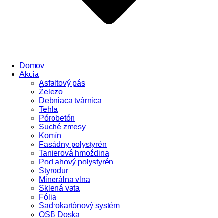
Domov
Akcia
Asfaltový pás
Železo
Debniaca tvárnica
Tehla
Pórobetón
Suché zmesy
Komín
Fasádny polystyrén
Tanierová hmoždina
Podlahový polystyrén
Styrodur
Minerálna vlna
Sklená vata
Fólia
Sadrokartónový systém
OSB Doska