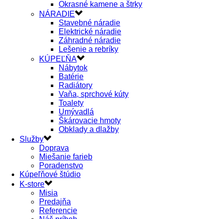
Okrasné kamene a štrky
NÁRADIE
Stavebné náradie
Elektrické náradie
Záhradné náradie
Lešenie a rebríky
KÚPEĽŇA
Nábytok
Batérie
Radiátory
Vaňa, sprchové kúty
Toalety
Umývadlá
Škárovacie hmoty
Obklady a dlažby
Služby
Doprava
Miešanie farieb
Poradenstvo
Kúpeľňové štúdio
K-store
Misia
Predajňa
Referencie