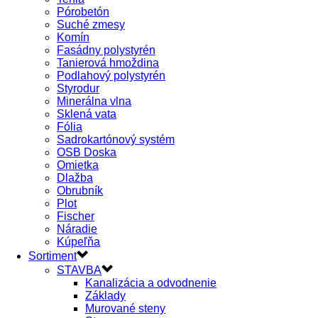
Pórobetón
Suché zmesy
Komín
Fasádny polystyrén
Tanierová hmoždina
Podlahový polystyrén
Styrodur
Minerálna vlna
Sklená vata
Fólia
Sadrokartónový systém
OSB Doska
Omietka
Dlažba
Obrubník
Plot
Fischer
Náradie
Kúpeľňa
Sortiment
STAVBA
Kanalizácia a odvodnenie
Základy
Murované steny