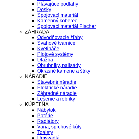
Plávajúce podlahy
Dosky
Spojovací materiál
Kamenný koberec
Spojovací materiál Fischer
ZÁHRADA
Odvodňovacie žľaby
Svahové tvárnice
Kvetináče
Plotové systémy
Dlažba
Obrubníky, palisády
Okrasné kamene a štrky
NÁRADIE
Stavebné náradie
Elektrické náradie
Záhradné náradie
Lešenie a rebríky
KÚPEĽŇA
Nábytok
Batérie
Radiátory
Vaňa, sprchové kúty
Toalety
Umývadlá