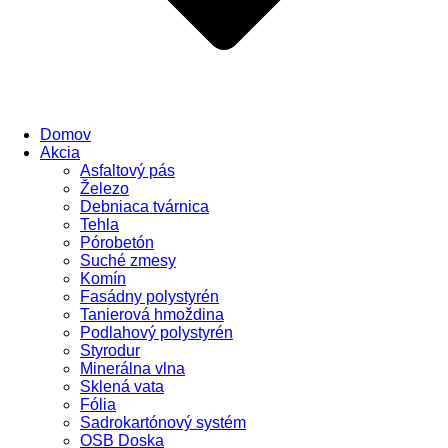
Domov
Akcia
Asfaltový pás
Železo
Debniaca tvárnica
Tehla
Pórobetón
Suché zmesy
Komín
Fasádny polystyrén
Tanierová hmoždina
Podlahový polystyrén
Styrodur
Minerálna vlna
Sklená vata
Fólia
Sadrokartónový systém
OSB Doska