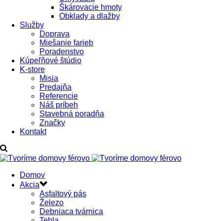
Škárovacie hmoty
Obklady a dlažby
Služby
Doprava
Miešanie farieb
Poradenstvo
Kúpeľňové štúdio
K-store
Misia
Predajňa
Referencie
Náš príbeh
Stavebná poradňa
Značky
Kontakt
Domov
Akcia
Asfaltový pás
Železo
Debniaca tvárnica
Tehla