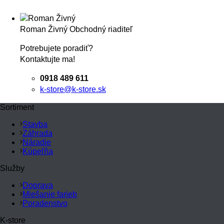
Roman Živný
Obchodný riaditeľ
Potrebujete poradiť?
Kontaktujte ma!
0918 489 611
k-store@k-store.sk
Sortiment
Stavba
Záhrada
Náradie
Kúpeľňa
Služby
Doprava
Miešanie farieb
Poradenstvo
K-store