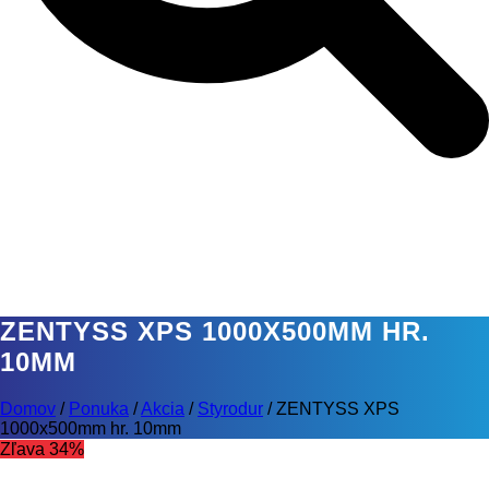
ZENTYSS XPS 1000X500MM HR.
10MM
Domov
/
Ponuka
/
Akcia
/
Styrodur
/
ZENTYSS XPS
1000x500mm hr. 10mm
Zľava 34%