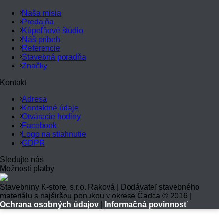
Naša misia
Predajňa
Kúpeľňové štúdio
Náš príbeh
Referencie
Stavebná poradňa
Značky
Kontakt
Adresa
Kontaktné údaje
Otváracie hodiny
Facebook
Logo na stiahnutie
GDPR
Sledujte nás
Možnosti platby
Stavebniny K-store, s.r.o. Raková | Dodávateľ stavebného
materiálu s najširšou ponukou v okrese Čadca © 2016 |
Ochrana osobných údajov
|
Informačná povinnosť