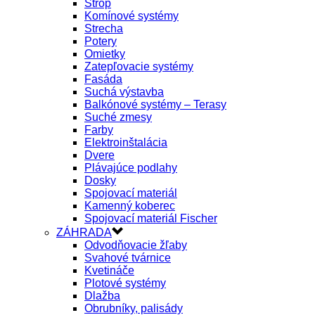
Strop
Komínové systémy
Strecha
Potery
Omietky
Zatepľovacie systémy
Fasáda
Suchá výstavba
Balkónové systémy – Terasy
Suché zmesy
Farby
Elektroinštalácia
Dvere
Plávajúce podlahy
Dosky
Spojovací materiál
Kamenný koberec
Spojovací materiál Fischer
ZÁHRADA
Odvodňovacie žľaby
Svahové tvárnice
Kvetináče
Plotové systémy
Dlažba
Obrubníky, palisády