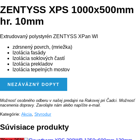
ZENTYSS XPS 1000x500mm
hr. 10mm
Extrudovaný polystyrén ZENTYSS XPan WI
zdrsnený povrch, (mriežka)
Izolácia fasády
Izolácia soklových častí
Izolácia prekladov
Izolácia tepelných mostov
MNOŽSTVO
NEZÁVÄZNÝ DOPYT
ZENTYSS
XPS
1000X500MM
HR.
Možnosť osobného odberu v našej predajni na Rakovej pri Čadci. Možnosť
10MM
nacenenia dopravy. Zavolajte nám alebo napíšte e-mail.
Kategórie:
Akcia
,
Styrodur
Súvisiace produkty