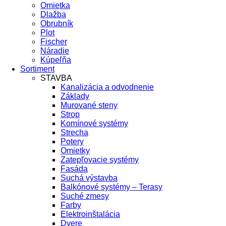
Omietka
Dlažba
Obrubník
Plot
Fischer
Náradie
Kúpeľňa
Sortiment
STAVBA
Kanalizácia a odvodnenie
Základy
Murované steny
Strop
Komínové systémy
Strecha
Potery
Omietky
Zatepľovacie systémy
Fasáda
Suchá výstavba
Balkónové systémy – Terasy
Suché zmesy
Farby
Elektroinštalácia
Dvere