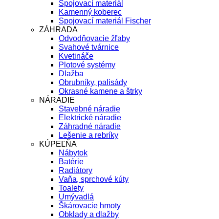
Spojovací materiál
Kamenný koberec
Spojovací materiál Fischer
ZÁHRADA
Odvodňovacie žľaby
Svahové tvárnice
Kvetináče
Plotové systémy
Dlažba
Obrubníky, palisády
Okrasné kamene a štrky
NÁRADIE
Stavebné náradie
Elektrické náradie
Záhradné náradie
Lešenie a rebríky
KÚPEĽŇA
Nábytok
Batérie
Radiátory
Vaňa, sprchové kúty
Toalety
Umývadlá
Škárovacie hmoty
Obklady a dlažby