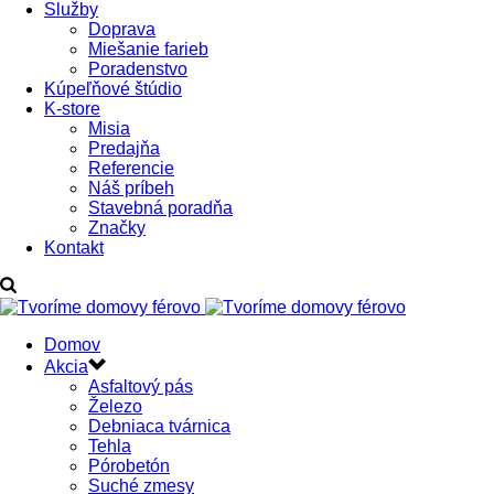
Služby
Doprava
Miešanie farieb
Poradenstvo
Kúpeľňové štúdio
K-store
Misia
Predajňa
Referencie
Náš príbeh
Stavebná poradňa
Značky
Kontakt
Domov
Akcia
Asfaltový pás
Železo
Debniaca tvárnica
Tehla
Pórobetón
Suché zmesy