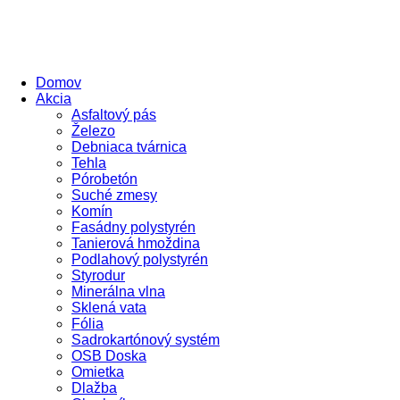
Domov
Akcia
Asfaltový pás
Železo
Debniaca tvárnica
Tehla
Pórobetón
Suché zmesy
Komín
Fasádny polystyrén
Tanierová hmoždina
Podlahový polystyrén
Styrodur
Minerálna vlna
Sklená vata
Fólia
Sadrokartónový systém
OSB Doska
Omietka
Dlažba