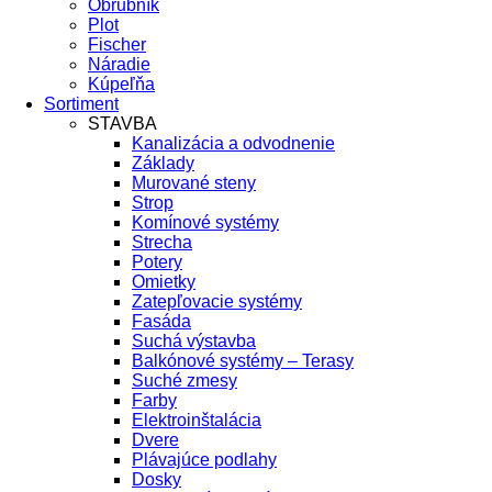
Obrubník
Plot
Fischer
Náradie
Kúpeľňa
Sortiment
STAVBA
Kanalizácia a odvodnenie
Základy
Murované steny
Strop
Komínové systémy
Strecha
Potery
Omietky
Zatepľovacie systémy
Fasáda
Suchá výstavba
Balkónové systémy – Terasy
Suché zmesy
Farby
Elektroinštalácia
Dvere
Plávajúce podlahy
Dosky