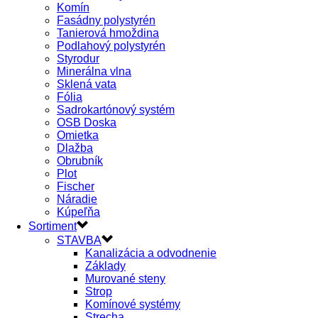
Komín
Fasádny polystyrén
Tanierová hmoždina
Podlahový polystyrén
Styrodur
Minerálna vlna
Sklená vata
Fólia
Sadrokartónový systém
OSB Doska
Omietka
Dlažba
Obrubník
Plot
Fischer
Náradie
Kúpeľňa
Sortiment
STAVBA
Kanalizácia a odvodnenie
Základy
Murované steny
Strop
Komínové systémy
Strecha