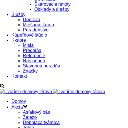
Škárovacie hmoty
Obklady a dlažby
Služby
Doprava
Miešanie farieb
Poradenstvo
Kúpeľňové štúdio
K-store
Misia
Predajňa
Referencie
Náš príbeh
Stavebná poradňa
Značky
Kontakt
Domov
Akcia
Asfaltový pás
Železo
Debniaca tvárnica
Tehla