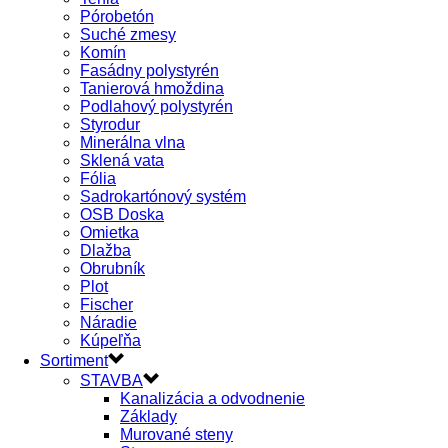
Pórobetón
Suché zmesy
Komín
Fasádny polystyrén
Tanierová hmoždina
Podlahový polystyrén
Styrodur
Minerálna vlna
Sklená vata
Fólia
Sadrokartónový systém
OSB Doska
Omietka
Dlažba
Obrubník
Plot
Fischer
Náradie
Kúpeľňa
Sortiment
STAVBA
Kanalizácia a odvodnenie
Základy
Murované steny