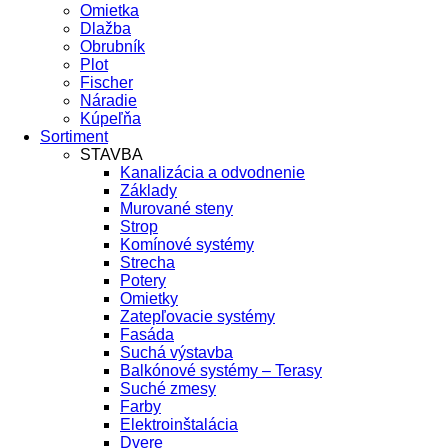
Omietka
Dlažba
Obrubník
Plot
Fischer
Náradie
Kúpeľňa
Sortiment
STAVBA
Kanalizácia a odvodnenie
Základy
Murované steny
Strop
Komínové systémy
Strecha
Potery
Omietky
Zatepľovacie systémy
Fasáda
Suchá výstavba
Balkónové systémy – Terasy
Suché zmesy
Farby
Elektroinštalácia
Dvere