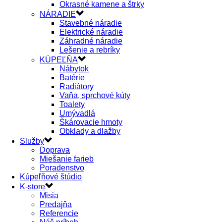
Okrasné kamene a štrky
NÁRADIE
Stavebné náradie
Elektrické náradie
Záhradné náradie
Lešenie a rebríky
KÚPEĽŇA
Nábytok
Batérie
Radiátory
Vaňa, sprchové kúty
Toalety
Umývadlá
Škárovacie hmoty
Obklady a dlažby
Služby
Doprava
Miešanie farieb
Poradenstvo
Kúpeľňové štúdio
K-store
Misia
Predajňa
Referencie