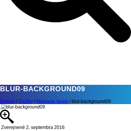
BLUR-BACKGROUND09
Domov
/
Služby
/
Miešanie farieb
/
blur-background09
Zverejnené 2. septembra 2016