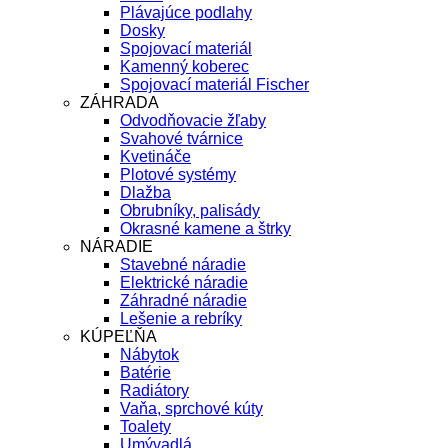
Plávajúce podlahy
Dosky
Spojovací materiál
Kamenný koberec
Spojovací materiál Fischer
ZÁHRADA
Odvodňovacie žľaby
Svahové tvárnice
Kvetináče
Plotové systémy
Dlažba
Obrubníky, palisády
Okrasné kamene a štrky
NÁRADIE
Stavebné náradie
Elektrické náradie
Záhradné náradie
Lešenie a rebríky
KÚPEĽŇA
Nábytok
Batérie
Radiátory
Vaňa, sprchové kúty
Toalety
Umývadlá