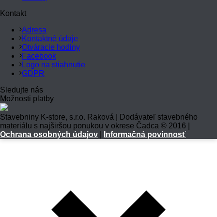
Kontakt
Adresa
Kontaktné údaje
Otváracie hodiny
Facebook
Logo na stiahnutie
GDPR
Sledujte nás
Možnosti platby
Stavebniny K-store, s.r.o. Raková | Dodávateľ stavebného
materiálu s najširšou ponukou v okrese Čadca © 2016 |
Ochrana osobných údajov
|
Informačná povinnosť