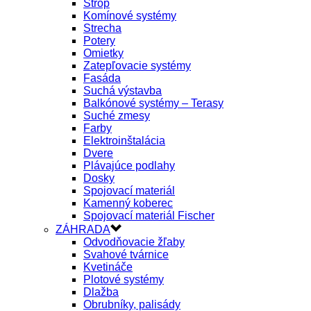
Strop
Komínové systémy
Strecha
Potery
Omietky
Zatepľovacie systémy
Fasáda
Suchá výstavba
Balkónové systémy – Terasy
Suché zmesy
Farby
Elektroinštalácia
Dvere
Plávajúce podlahy
Dosky
Spojovací materiál
Kamenný koberec
Spojovací materiál Fischer
ZÁHRADA
Odvodňovacie žľaby
Svahové tvárnice
Kvetináče
Plotové systémy
Dlažba
Obrubníky, palisády