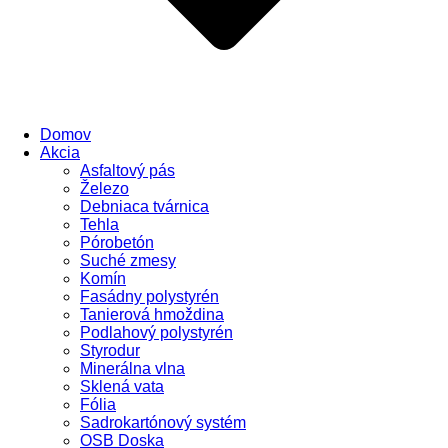
Domov
Akcia
Asfaltový pás
Železo
Debniaca tvárnica
Tehla
Pórobetón
Suché zmesy
Komín
Fasádny polystyrén
Tanierová hmoždina
Podlahový polystyrén
Styrodur
Minerálna vlna
Sklená vata
Fólia
Sadrokartónový systém
OSB Doska