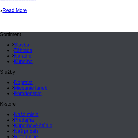
Read More
Sortiment
Stavba
Záhrada
Náradie
Kúpeľňa
Služby
Doprava
Miešanie farieb
Poradenstvo
K-store
Naša misia
Predajňa
Kúpeľňové štúdio
Náš príbeh
Referencie