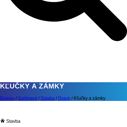
KĽUČKY A ZÁMKY
Domov
/
Sortiment
/
Stavba
/
Dvere
/
Kľučky a zámky
Stavba