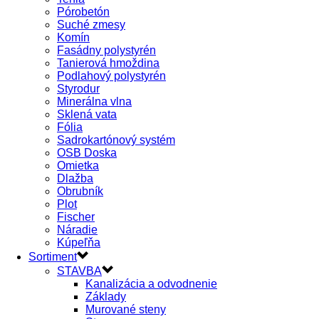
Pórobetón
Suché zmesy
Komín
Fasádny polystyrén
Tanierová hmoždina
Podlahový polystyrén
Styrodur
Minerálna vlna
Sklená vata
Fólia
Sadrokartónový systém
OSB Doska
Omietka
Dlažba
Obrubník
Plot
Fischer
Náradie
Kúpeľňa
Sortiment
STAVBA
Kanalizácia a odvodnenie
Základy
Murované steny