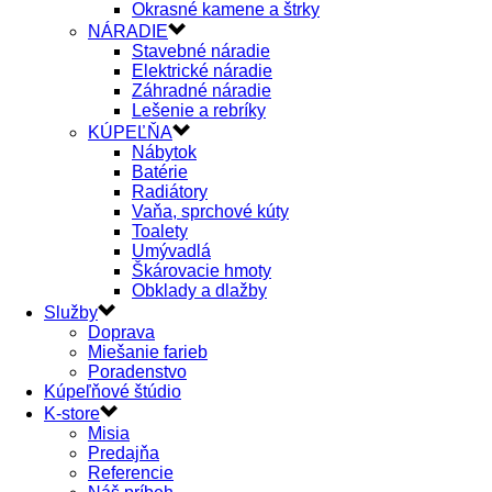
Okrasné kamene a štrky
NÁRADIE
Stavebné náradie
Elektrické náradie
Záhradné náradie
Lešenie a rebríky
KÚPEĽŇA
Nábytok
Batérie
Radiátory
Vaňa, sprchové kúty
Toalety
Umývadlá
Škárovacie hmoty
Obklady a dlažby
Služby
Doprava
Miešanie farieb
Poradenstvo
Kúpeľňové štúdio
K-store
Misia
Predajňa
Referencie