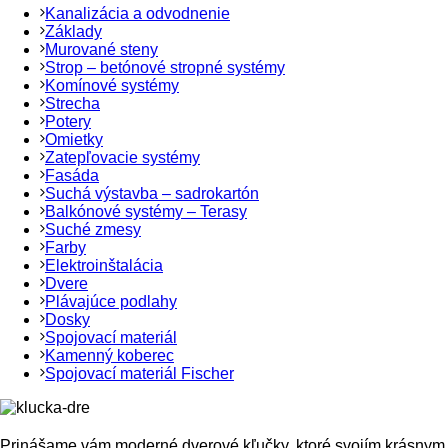
Kanalizácia a odvodnenie
Základy
Murované steny
Strop – betónové stropné systémy
Komínové systémy
Strecha
Potery
Omietky
Zatepľovacie systémy
Fasáda
Suchá výstavba – sadrokartón
Balkónové systémy – Terasy
Suché zmesy
Farby
Elektroinštalácia
Dvere
Plávajúce podlahy
Dosky
Spojovací materiál
Kamenný koberec
Spojovací materiál Fischer
Prinášame vám moderné dverové kľučky, ktoré svojím krásnym