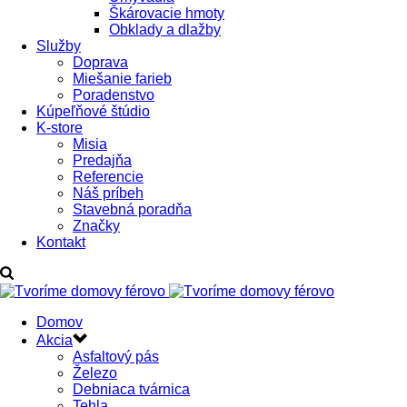
Škárovacie hmoty
Obklady a dlažby
Služby
Doprava
Miešanie farieb
Poradenstvo
Kúpeľňové štúdio
K-store
Misia
Predajňa
Referencie
Náš príbeh
Stavebná poradňa
Značky
Kontakt
Domov
Akcia
Asfaltový pás
Železo
Debniaca tvárnica
Tehla