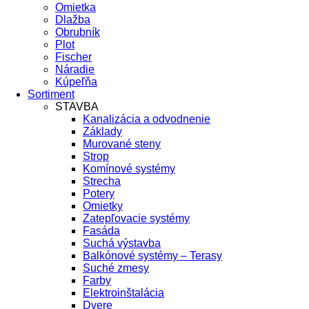
Omietka
Dlažba
Obrubník
Plot
Fischer
Náradie
Kúpeľňa
Sortiment
STAVBA
Kanalizácia a odvodnenie
Základy
Murované steny
Strop
Komínové systémy
Strecha
Potery
Omietky
Zatepľovacie systémy
Fasáda
Suchá výstavba
Balkónové systémy – Terasy
Suché zmesy
Farby
Elektroinštalácia
Dvere