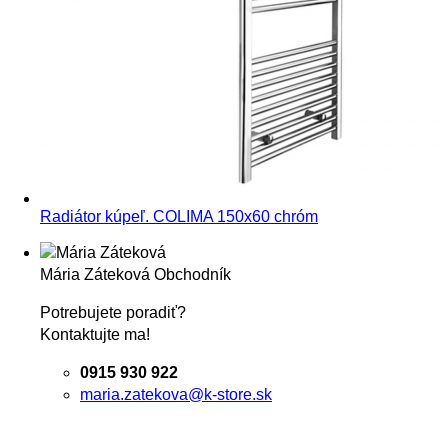
Radiátor kúpeľ. COLIMA 150x60 chróm
Mária Záteková
Obchodník
Potrebujete poradiť?
Kontaktujte ma!
0915 930 922
maria.zatekova@k-store.sk