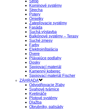
Strop
Komínové systémy
Strecha
Potery
Omietky
Zatepľovacie systémy
Fasáda
Suchá výstavba
Balkónové systémy – Terasy
Suché zmesy
Farby
Elektroinštalácia
Dvere
Plávajúce podlahy
Dosky
Spojovací materiál
Kamenný koberec
Spojovací materiál Fischer
ZÁHRADA
Odvodňovacie žľaby
Svahové tvárnice
Kvetináče
Plotové systémy
Dlažba
Obrubníky, palisády