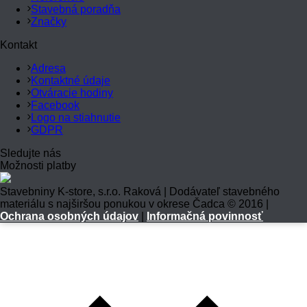
Stavebná poradňa
Značky
Kontakt
Adresa
Kontaktné údaje
Otváracie hodiny
Facebook
Logo na stiahnutie
GDPR
Sledujte nás
Možnosti platby
Stavebniny K-store, s.r.o. Raková | Dodávateľ stavebného
materiálu s najširšou ponukou v okrese Čadca © 2016 |
Ochrana osobných údajov
|
Informačná povinnosť