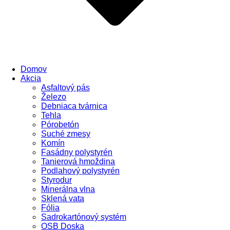
Domov
Akcia
Asfaltový pás
Železo
Debniaca tvárnica
Tehla
Pórobetón
Suché zmesy
Komín
Fasádny polystyrén
Tanierová hmoždina
Podlahový polystyrén
Styrodur
Minerálna vlna
Sklená vata
Fólia
Sadrokartónový systém
OSB Doska