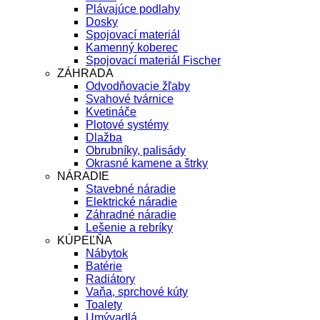
Plávajúce podlahy
Dosky
Spojovací materiál
Kamenný koberec
Spojovací materiál Fischer
ZÁHRADA
Odvodňovacie žľaby
Svahové tvárnice
Kvetináče
Plotové systémy
Dlažba
Obrubníky, palisády
Okrasné kamene a štrky
NÁRADIE
Stavebné náradie
Elektrické náradie
Záhradné náradie
Lešenie a rebríky
KÚPEĽŇA
Nábytok
Batérie
Radiátory
Vaňa, sprchové kúty
Toalety
Umývadlá