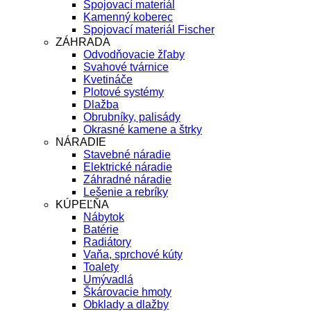
Spojovací materiál
Kamenný koberec
Spojovací materiál Fischer
ZÁHRADA
Odvodňovacie žľaby
Svahové tvárnice
Kvetináče
Plotové systémy
Dlažba
Obrubníky, palisády
Okrasné kamene a štrky
NÁRADIE
Stavebné náradie
Elektrické náradie
Záhradné náradie
Lešenie a rebríky
KÚPEĽŇA
Nábytok
Batérie
Radiátory
Vaňa, sprchové kúty
Toalety
Umývadlá
Škárovacie hmoty
Obklady a dlažby