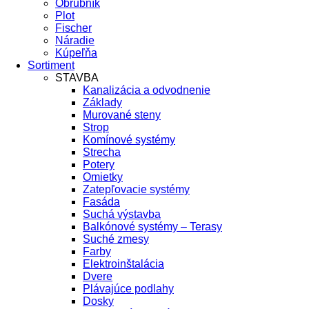
Obrubník
Plot
Fischer
Náradie
Kúpeľňa
Sortiment
STAVBA
Kanalizácia a odvodnenie
Základy
Murované steny
Strop
Komínové systémy
Strecha
Potery
Omietky
Zatepľovacie systémy
Fasáda
Suchá výstavba
Balkónové systémy – Terasy
Suché zmesy
Farby
Elektroinštalácia
Dvere
Plávajúce podlahy
Dosky