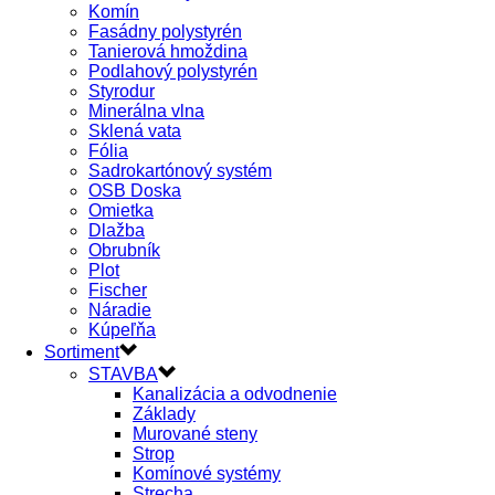
Komín
Fasádny polystyrén
Tanierová hmoždina
Podlahový polystyrén
Styrodur
Minerálna vlna
Sklená vata
Fólia
Sadrokartónový systém
OSB Doska
Omietka
Dlažba
Obrubník
Plot
Fischer
Náradie
Kúpeľňa
Sortiment
STAVBA
Kanalizácia a odvodnenie
Základy
Murované steny
Strop
Komínové systémy
Strecha