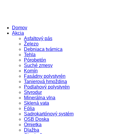
Domov
Akcia
Asfaltový pás
Železo
Debniaca tvárnica
Tehla
Pórobetón
Suché zmesy
Komín
Fasádny polystyrén
Tanierová hmoždina
Podlahový polystyrén
Styrodur
Minerálna vlna
Sklená vata
Fólia
Sadrokartónový systém
OSB Doska
Omietka
Dlažba