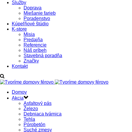
Služby
Doprava
Miešanie farieb
Poradenstvo
Kúpeľňové štúdio
K-store
Misia
Predajňa
Referencie
Náš príbeh
Stavebná poradňa
Značky
Kontakt
Domov
Akcia
Asfaltový pás
Železo
Debniaca tvárnica
Tehla
Pórobetón
Suché zmesy