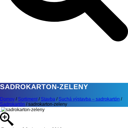
SADROKARTON-ZELENY
Domov
/
Sortiment
/
Stavba
/
Suchá výstavba – sadrokartón
/
Sadrokartón
/
sadrokarton-zeleny