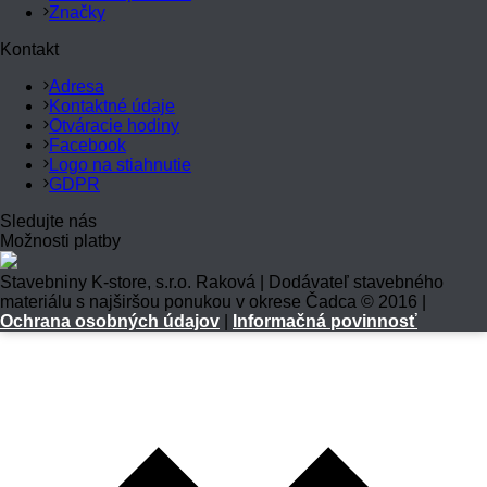
Značky
Kontakt
Adresa
Kontaktné údaje
Otváracie hodiny
Facebook
Logo na stiahnutie
GDPR
Sledujte nás
Možnosti platby
Stavebniny K-store, s.r.o. Raková | Dodávateľ stavebného
materiálu s najširšou ponukou v okrese Čadca © 2016 |
Ochrana osobných údajov
|
Informačná povinnosť