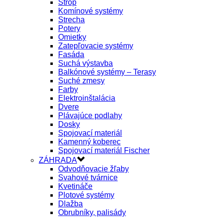
Strop
Komínové systémy
Strecha
Potery
Omietky
Zatepľovacie systémy
Fasáda
Suchá výstavba
Balkónové systémy – Terasy
Suché zmesy
Farby
Elektroinštalácia
Dvere
Plávajúce podlahy
Dosky
Spojovací materiál
Kamenný koberec
Spojovací materiál Fischer
ZÁHRADA
Odvodňovacie žľaby
Svahové tvárnice
Kvetináče
Plotové systémy
Dlažba
Obrubníky, palisády