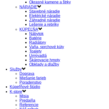
Okrasné kamene a štrky
NÁRADIE
Stavebné náradie
Elektrické náradie
Záhradné náradie
Lešenie a rebríky
KÚPEĽŇA
Nábytok
Batérie
Radiátory
Vaňa, sprchové kúty
Toalety
Umývadlá
Škárovacie hmoty
Obklady a dlažby
Služby
Doprava
Miešanie farieb
Poradenstvo
Kúpeľňové štúdio
K-store
Misia
Predajňa
Referencie