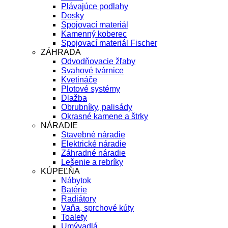
Plávajúce podlahy
Dosky
Spojovací materiál
Kamenný koberec
Spojovací materiál Fischer
ZÁHRADA
Odvodňovacie žľaby
Svahové tvárnice
Kvetináče
Plotové systémy
Dlažba
Obrubníky, palisády
Okrasné kamene a štrky
NÁRADIE
Stavebné náradie
Elektrické náradie
Záhradné náradie
Lešenie a rebríky
KÚPEĽŇA
Nábytok
Batérie
Radiátory
Vaňa, sprchové kúty
Toalety
Umývadlá