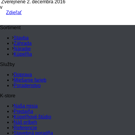
Zverejnené 2. decembra 2016
v
Zdieľať
Sortiment
Stavba
Záhrada
Náradie
Kúpeľňa
Služby
Doprava
Miešanie farieb
Poradenstvo
K-store
Naša misia
Predajňa
Kúpeľňové štúdio
Náš príbeh
Referencie
Stavebná poradňa