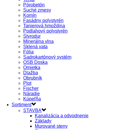
Pórobetón
Suché zmesy
Komín
Fasádny polystyrén
Tanierová hmoždina
Podlahový polystyrén
Styrodur
Minerálna vlna
Sklená vata
Fólia
Sadrokartónový systém
OSB Doska
Omietka
Dlažba
Obrubník
Plot
Fischer
Náradie
Kúpeľňa
Sortiment
STAVBA
Kanalizácia a odvodnenie
Základy
Murované steny