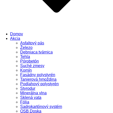
Domov
Akcia
Asfaltový pás
Železo
Debniaca tvárnica
Tehla
Pórobetón
Suché zmesy
Komín
Fasádny polystyrén
Tanierová hmoždina
Podlahový polystyrén
Styrodur
Minerálna vlna
Sklená vata
Fólia
Sadrokartónový systém
OSB Doska