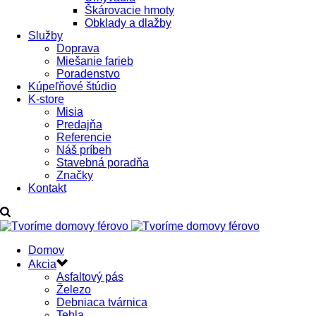
Škárovacie hmoty
Obklady a dlažby
Služby
Doprava
Miešanie farieb
Poradenstvo
Kúpeľňové štúdio
K-store
Misia
Predajňa
Referencie
Náš príbeh
Stavebná poradňa
Značky
Kontakt
Domov
Akcia
Asfaltový pás
Železo
Debniaca tvárnica
Tehla