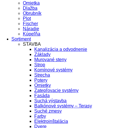
Omietka
Dlažba
Obrubník
Plot
Fischer
Náradie
Kúpeľňa
Sortiment
STAVBA
Kanalizácia a odvodnenie
Základy
Murované steny
Strop
Komínové systémy
Strecha
Potery
Omietky
Zatepľovacie systémy
Fasáda
Suchá výstavba
Balkónové systémy – Terasy
Suché zmesy
Farby
Elektroinštalácia
Dvere