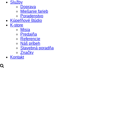
Služby
Doprava
Miešanie farieb
Poradenstvo
Kúpeľňové štúdio
K-store
Misia
Predajňa
Referencie
Náš príbeh
Stavebná poradňa
Značky
Kontakt