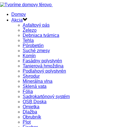
Domov
Akcia
Asfaltový pás
Železo
Debniaca tvárnica
Tehla
Pórobetón
Suché zmesy
Komín
Fasádny polystyrén
Tanierová hmoždina
Podlahový polystyrén
Styrodur
Minerálna vlna
Sklená vata
Fólia
Sadrokartónový systém
OSB Doska
Omietka
Dlažba
Obrubník
Plot