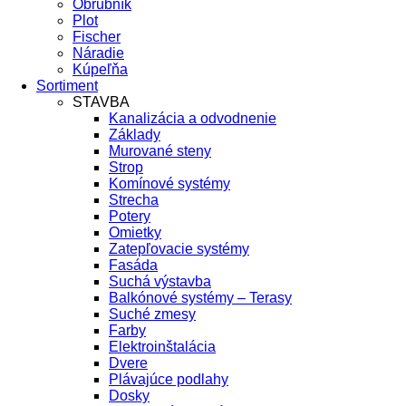
Obrubník
Plot
Fischer
Náradie
Kúpeľňa
Sortiment
STAVBA
Kanalizácia a odvodnenie
Základy
Murované steny
Strop
Komínové systémy
Strecha
Potery
Omietky
Zatepľovacie systémy
Fasáda
Suchá výstavba
Balkónové systémy – Terasy
Suché zmesy
Farby
Elektroinštalácia
Dvere
Plávajúce podlahy
Dosky