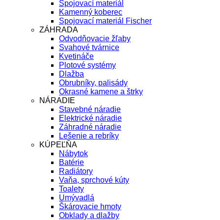
Spojovací materiál
Kamenný koberec
Spojovací materiál Fischer
ZÁHRADA
Odvodňovacie žľaby
Svahové tvárnice
Kvetináče
Plotové systémy
Dlažba
Obrubníky, palisády
Okrasné kamene a štrky
NÁRADIE
Stavebné náradie
Elektrické náradie
Záhradné náradie
Lešenie a rebríky
KÚPEĽŇA
Nábytok
Batérie
Radiátory
Vaňa, sprchové kúty
Toalety
Umývadlá
Škárovacie hmoty
Obklady a dlažby