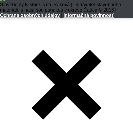
Stavebniny K-store, s.r.o. Raková | Dodávateľ stavebného
materiálu s najširšou ponukou v okrese Čadca © 2016 |
Ochrana osobných údajov
|
Informačná povinnosť