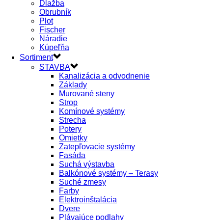
Dlažba
Obrubník
Plot
Fischer
Náradie
Kúpeľňa
Sortiment
STAVBA
Kanalizácia a odvodnenie
Základy
Murované steny
Strop
Komínové systémy
Strecha
Potery
Omietky
Zatepľovacie systémy
Fasáda
Suchá výstavba
Balkónové systémy – Terasy
Suché zmesy
Farby
Elektroinštalácia
Dvere
Plávajúce podlahy