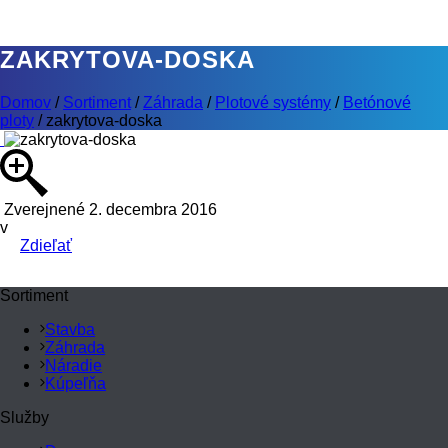
ZAKRYTOVA-DOSKA
Domov
/
Sortiment
/
Záhrada
/
Plotové systémy
/
Betónové
ploty
/
zakrytova-doska
Zverejnené 2. decembra 2016
v
Zdieľať
Sortiment
Stavba
Záhrada
Náradie
Kúpeľňa
Služby