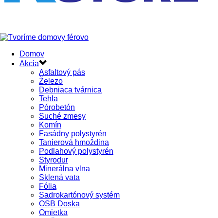
Domov
Akcia
Asfaltový pás
Železo
Debniaca tvárnica
Tehla
Pórobetón
Suché zmesy
Komín
Fasádny polystyrén
Tanierová hmoždina
Podlahový polystyrén
Styrodur
Minerálna vlna
Sklená vata
Fólia
Sadrokartónový systém
OSB Doska
Omietka