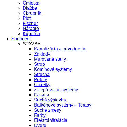
Omietka
Dlažba
Obrubník
Plot
Fischer
Náradie
Kúpeľňa
Sortiment
STAVBA
Kanalizácia a odvodnenie
Základy
Murované steny
Strop
Komínové systémy
Strecha
Potery
Omietky
Zatepľovacie systémy
Fasáda
Suchá výstavba
Balkónové systémy – Terasy
Suché zmesy
Farby
Elektroinštalácia
Dvere