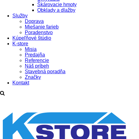
Škárovacie hmoty
Obklady a dlažby
Služby
Doprava
Miešanie farieb
Poradenstvo
Kúpeľňové štúdio
K-store
Misia
Predajňa
Referencie
Náš príbeh
Stavebná poradňa
Značky
Kontakt