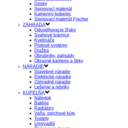
Dosky
Spojovací materiál
Kamenný koberec
Spojovací materiál Fischer
ZÁHRADA
Odvodňovacie žľaby
Svahové tvárnice
Kvetináče
Plotové systémy
Dlažba
Obrubníky, palisády
Okrasné kamene a štrky
NÁRADIE
Stavebné náradie
Elektrické náradie
Záhradné náradie
Lešenie a rebríky
KÚPEĽŇA
Nábytok
Batérie
Radiátory
Vaňa, sprchové kúty
Toalety
Umývadlá