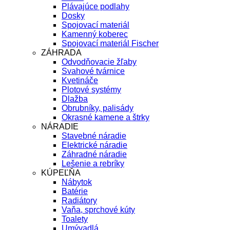
Plávajúce podlahy
Dosky
Spojovací materiál
Kamenný koberec
Spojovací materiál Fischer
ZÁHRADA
Odvodňovacie žľaby
Svahové tvárnice
Kvetináče
Plotové systémy
Dlažba
Obrubníky, palisády
Okrasné kamene a štrky
NÁRADIE
Stavebné náradie
Elektrické náradie
Záhradné náradie
Lešenie a rebríky
KÚPEĽŇA
Nábytok
Batérie
Radiátory
Vaňa, sprchové kúty
Toalety
Umývadlá