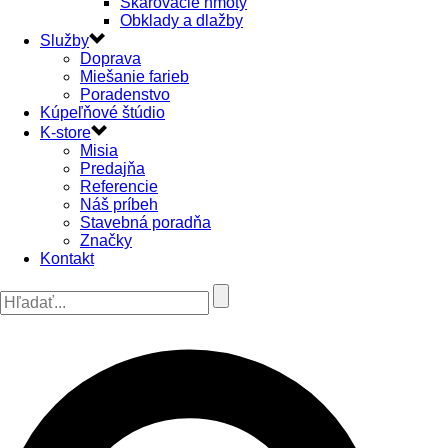
Škárovacie hmoty
Obklady a dlažby
Služby
Doprava
Miešanie farieb
Poradenstvo
Kúpeľňové štúdio
K-store
Misia
Predajňa
Referencie
Náš príbeh
Stavebná poradňa
Značky
Kontakt