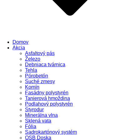
Domov
Akcia
Asfaltový pás
Železo
Debniaca tvárnica
Tehla
Pórobetón
Suché zmesy
Komín
Fasádny polystyrén
Tanierová hmoždina
Podlahový polystyrén
Styrodur
Minerálna vlna
Sklená vata
Fólia
Sadrokartónový systém
OSB Doska