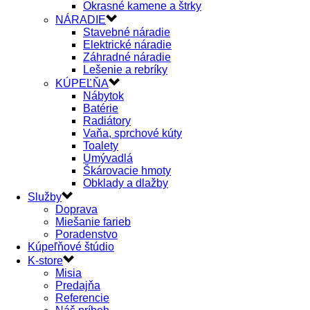
Okrasné kamene a štrky
NÁRADIE
Stavebné náradie
Elektrické náradie
Záhradné náradie
Lešenie a rebríky
KÚPEĽŇA
Nábytok
Batérie
Radiátory
Vaňa, sprchové kúty
Toalety
Umývadlá
Škárovacie hmoty
Obklady a dlažby
Služby
Doprava
Miešanie farieb
Poradenstvo
Kúpeľňové štúdio
K-store
Misia
Predajňa
Referencie