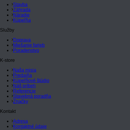
Stavba
Záhrada
Náradie
Kúpeľňa
Služby
Doprava
Miešanie farieb
Poradenstvo
K-store
Naša misia
Predajňa
Kúpeľňové štúdio
Náš príbeh
Referencie
Stavebná poradňa
Značky
Kontakt
Adresa
Kontaktné údaje