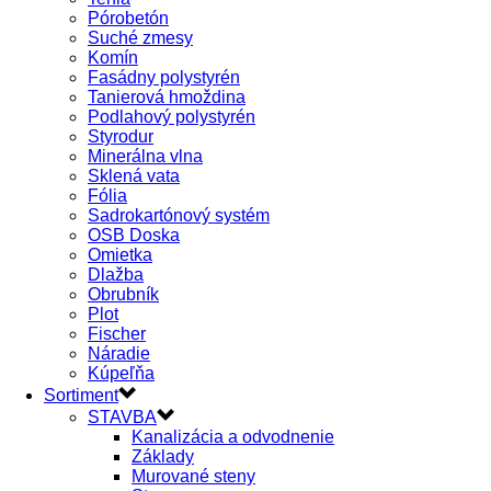
Pórobetón
Suché zmesy
Komín
Fasádny polystyrén
Tanierová hmoždina
Podlahový polystyrén
Styrodur
Minerálna vlna
Sklená vata
Fólia
Sadrokartónový systém
OSB Doska
Omietka
Dlažba
Obrubník
Plot
Fischer
Náradie
Kúpeľňa
Sortiment
STAVBA
Kanalizácia a odvodnenie
Základy
Murované steny