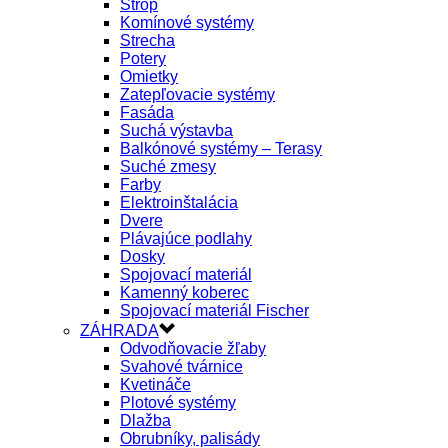
Strop
Komínové systémy
Strecha
Potery
Omietky
Zatepľovacie systémy
Fasáda
Suchá výstavba
Balkónové systémy – Terasy
Suché zmesy
Farby
Elektroinštalácia
Dvere
Plávajúce podlahy
Dosky
Spojovací materiál
Kamenný koberec
Spojovací materiál Fischer
ZÁHRADA
Odvodňovacie žľaby
Svahové tvárnice
Kvetináče
Plotové systémy
Dlažba
Obrubníky, palisády