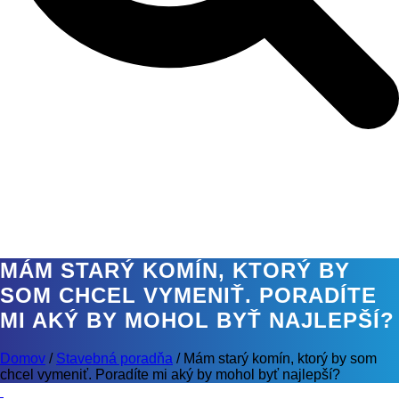
MÁM STARÝ KOMÍN, KTORÝ BY
SOM CHCEL VYMENIŤ. PORADÍTE
MI AKÝ BY MOHOL BYŤ NAJLEPŠÍ?
Domov
/
Stavebná poradňa
/
Mám starý komín, ktorý by som
chcel vymeniť. Poradíte mi aký by mohol byť najlepší?