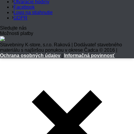
Otváracie hodiny
Facebook
Logo na stiahnutie
GDPR
Sledujte nás
Možnosti platby
Stavebniny K-store, s.r.o. Raková | Dodávateľ stavebného
materiálu s najširšou ponukou v okrese Čadca © 2016 |
Ochrana osobných údajov
|
Informačná povinnosť