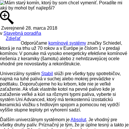
Zverejnené 28. marca 2018
v
Stavebná poradňa
Zdieľať
Odporúčame
komínové systémy
značky Schiedel,
ktorá je na trhu už 70 rokov a v Európe je číslom 1 v predaji
komínov. V ponuke má vysoko energeticky efektívne komínové
riešenia z keramiky (šamotu) alebo z nehrdzavejúcej ocele
vhodné pre novostavby a rekonštrukcie.
Univerzálny systém
Stabil
slúži pre všetky typy spotrebičov,
najmä na tuhé palivá v suchej alebo mokrej prevádzke v
podtlaku. Doporučujeme ho ku krbom, kde nie je veľké
zaťaženie. Ak však vlastníte kotol na pevné palivo kde je
zaťaženie veľké a kúri sa rôznymi typmi paliva, vyberte si
systém Uni Advanced, ktorý má tenkostennú izostatickú
keramickú vložku s hrdlovým spojom a pomocou nej vydrží
vyššie stupne teploty pri vyhorení sadzí.
Ďalším univerzálnym systémom je
Absolut
. Je vhodný pre
všetky druhy palív. Príznačný je tým, že je úplne tesný a takto je