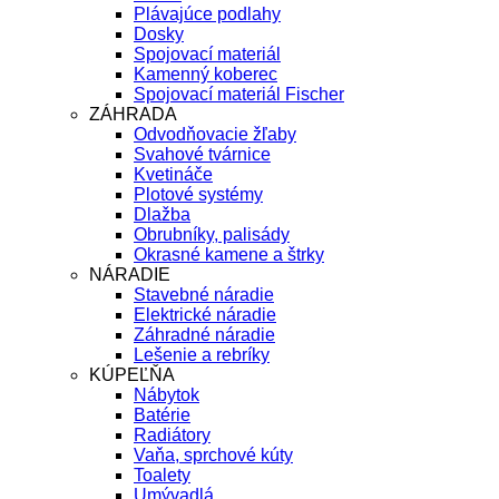
Plávajúce podlahy
Dosky
Spojovací materiál
Kamenný koberec
Spojovací materiál Fischer
ZÁHRADA
Odvodňovacie žľaby
Svahové tvárnice
Kvetináče
Plotové systémy
Dlažba
Obrubníky, palisády
Okrasné kamene a štrky
NÁRADIE
Stavebné náradie
Elektrické náradie
Záhradné náradie
Lešenie a rebríky
KÚPEĽŇA
Nábytok
Batérie
Radiátory
Vaňa, sprchové kúty
Toalety
Umývadlá