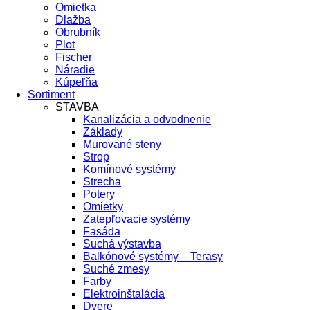
Omietka
Dlažba
Obrubník
Plot
Fischer
Náradie
Kúpeľňa
Sortiment
STAVBA
Kanalizácia a odvodnenie
Základy
Murované steny
Strop
Komínové systémy
Strecha
Potery
Omietky
Zatepľovacie systémy
Fasáda
Suchá výstavba
Balkónové systémy – Terasy
Suché zmesy
Farby
Elektroinštalácia
Dvere