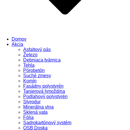
Domov
Akcia
Asfaltový pás
Železo
Debniaca tvárnica
Tehla
Pórobetón
Suché zmesy
Komín
Fasádny polystyrén
Tanierová hmoždina
Podlahový polystyrén
Styrodur
Minerálna vlna
Sklená vata
Fólia
Sadrokartónový systém
OSB Doska