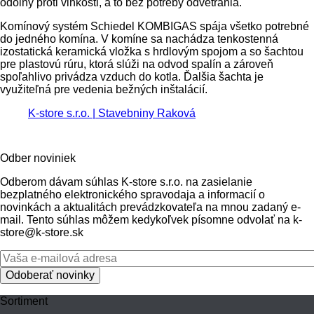
odolný proti vlhkosti, a to bez potreby odvetrania.
Komínový systém Schiedel KOMBIGAS spája všetko potrebné
do jedného komína. V komíne sa nachádza tenkostenná
izostatická keramická vložka s hrdlovým spojom a so šachtou
pre plastovú rúru, ktorá slúži na odvod spalín a zároveň
spoľahlivo privádza vzduch do kotla. Ďalšia šachta je
využiteľná pre vedenia bežných inštalácií.
K-store s.r.o. | Stavebniny Raková
Odber noviniek
Odberom dávam súhlas K-store s.r.o. na zasielanie
bezplatného elektronického spravodaja a informacií o
novinkách a aktualitách prevádzkovateľa na mnou zadaný e-
mail. Tento súhlas môžem kedykoľvek písomne odvolať na k-
store@k-store.sk
Sortiment