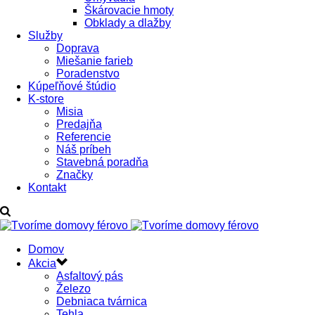
Škárovacie hmoty
Obklady a dlažby
Služby
Doprava
Miešanie farieb
Poradenstvo
Kúpeľňové štúdio
K-store
Misia
Predajňa
Referencie
Náš príbeh
Stavebná poradňa
Značky
Kontakt
Domov
Akcia
Asfaltový pás
Železo
Debniaca tvárnica
Tehla