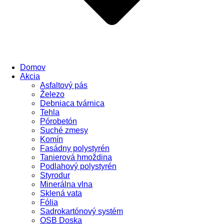
Domov
Akcia
Asfaltový pás
Železo
Debniaca tvárnica
Tehla
Pórobetón
Suché zmesy
Komín
Fasádny polystyrén
Tanierová hmoždina
Podlahový polystyrén
Styrodur
Minerálna vlna
Sklená vata
Fólia
Sadrokartónový systém
OSB Doska