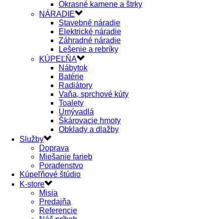
Okrasné kamene a štrky
NÁRADIE
Stavebné náradie
Elektrické náradie
Záhradné náradie
Lešenie a rebríky
KÚPEĽŇA
Nábytok
Batérie
Radiátory
Vaňa, sprchové kúty
Toalety
Umývadlá
Škárovacie hmoty
Obklady a dlažby
Služby
Doprava
Miešanie farieb
Poradenstvo
Kúpeľňové štúdio
K-store
Misia
Predajňa
Referencie