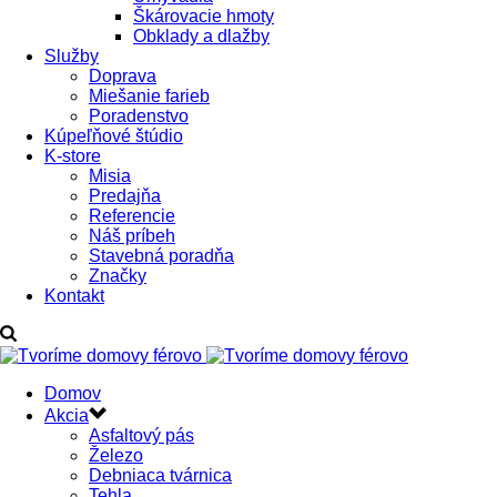
Škárovacie hmoty
Obklady a dlažby
Služby
Doprava
Miešanie farieb
Poradenstvo
Kúpeľňové štúdio
K-store
Misia
Predajňa
Referencie
Náš príbeh
Stavebná poradňa
Značky
Kontakt
Domov
Akcia
Asfaltový pás
Železo
Debniaca tvárnica
Tehla