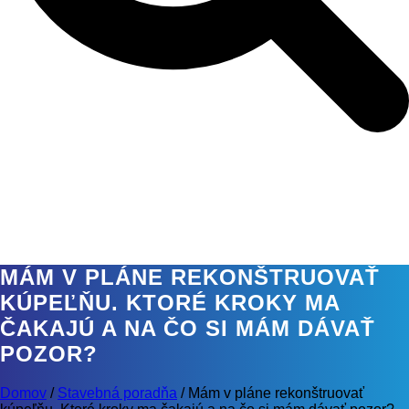
MÁM V PLÁNE REKONŠTRUOVAŤ
KÚPEĽŇU. KTORÉ KROKY MA
ČAKAJÚ A NA ČO SI MÁM DÁVAŤ
POZOR?
Domov
/
Stavebná poradňa
/
Mám v pláne rekonštruovať