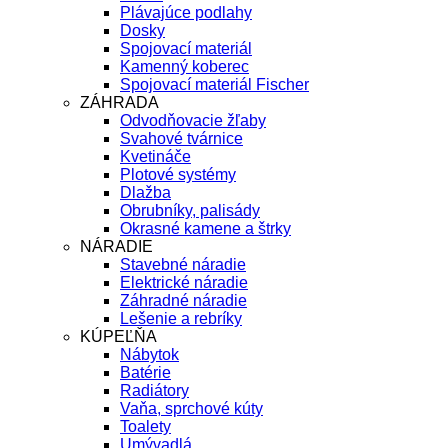
Plávajúce podlahy
Dosky
Spojovací materiál
Kamenný koberec
Spojovací materiál Fischer
ZÁHRADA
Odvodňovacie žľaby
Svahové tvárnice
Kvetináče
Plotové systémy
Dlažba
Obrubníky, palisády
Okrasné kamene a štrky
NÁRADIE
Stavebné náradie
Elektrické náradie
Záhradné náradie
Lešenie a rebríky
KÚPEĽŇA
Nábytok
Batérie
Radiátory
Vaňa, sprchové kúty
Toalety
Umývadlá