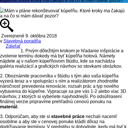
kúpeľňu. Ktoré kroky ma čakajú a na čo si mám dávať pozor?
Zverejnené 9. októbra 2018
v
Stavebná poradňa
Zdieľať
1. Prvým dôležitým krokom je hľadanie inšpirácie a
zvolenie termínu dokedy má byť kúpeľňa hotová. Námety
nájdete aj v našom kúpeľňovom štúdiu, kde sa nachádza
galéria realizácií a grafických návrhov so stovkami obrázkov.
2. Oboznámite pracovníka v štúdiu s tým ako vaša kúpeľňa
vyzerá teraz a v spolupráci s ním a realizátorom zhodnotíte
náročnosť prevedenia renovácie, rozsah prác a typ nového
vybavenia do kúpeľne. Vypracuje sa pre vás 1-2 alebo viac 3D
návrhov, z ktorých si vyberiete najvhodnejší. Po odsúhlasení
finálnej verzie pripravíme prehľadnú cenovú ponuku na
materiál
.
3. Odporúčam, aby ste si
stavebné práce
nechali naceniť
osobitne a aby ste v cenovej ponuke kládli dôraz na
dodržiavanie termínov. V predstihu si dohodnite, kedy má byť k