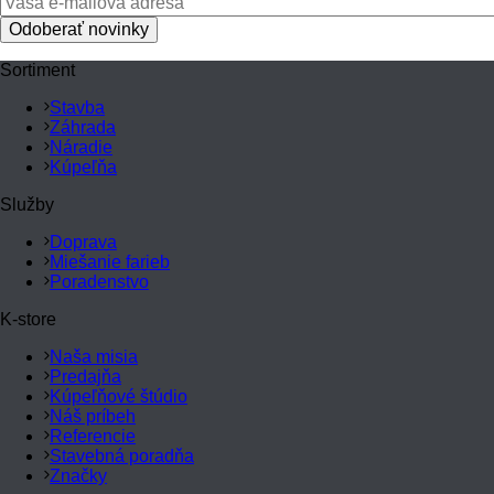
Sortiment
Stavba
Záhrada
Náradie
Kúpeľňa
Služby
Doprava
Miešanie farieb
Poradenstvo
K-store
Naša misia
Predajňa
Kúpeľňové štúdio
Náš príbeh
Referencie
Stavebná poradňa
Značky