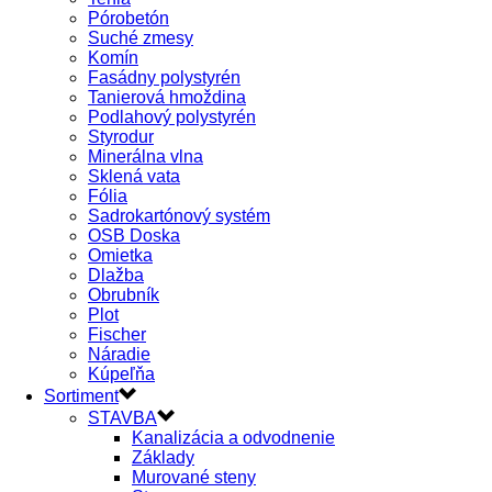
Pórobetón
Suché zmesy
Komín
Fasádny polystyrén
Tanierová hmoždina
Podlahový polystyrén
Styrodur
Minerálna vlna
Sklená vata
Fólia
Sadrokartónový systém
OSB Doska
Omietka
Dlažba
Obrubník
Plot
Fischer
Náradie
Kúpeľňa
Sortiment
STAVBA
Kanalizácia a odvodnenie
Základy
Murované steny