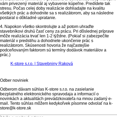
vám privezený materiál aj vybavenie kúpeľne. Predídete tak
stresu. Počas celej doby realizácie dohliadajte na kvalitu
všetkých prác a dohodnite sa s realizátorom, aby sa následne
postaral o dôkladné upratanie.
4. Napokon všetko skontrolujte a až potom uhraďte
stavebníkovi druhú časť ceny za prácu. Pri dôslednej príprave
môže realizácia trvať len 1-2 týždne. (Pokiaľ si zabezpečíte
materiál v predstihu a dohodnete ukončenie prác s
realizátorom. Skúsenosti hovoria že najčastejšie
podceňovaným faktorom sú termíny dodávok materiálov a
prác.)
K-store s.r.o. | Stavebniny Raková
Odber noviniek
Odberom dávam súhlas K-store s.r.o. na zasielanie
bezplatného elektronického spravodaja a informacií o
novinkách a aktualitách prevádzkovateľa na mnou zadaný e-
mail. Tento súhlas môžem kedykoľvek písomne odvolať na k-
store@k-store.sk