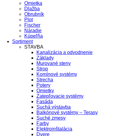
Omietka
Dlažba
Obrubník
Plot
Fischer
Náradie
Kúpeľňa
Sortiment
STAVBA
Kanalizácia a odvodnenie
Základy
Murované steny
Strop
Komínové systémy
Strecha
Potery
Omietky
Zatepľovacie systémy
Fasáda
Suchá výstavba
Balkónové systémy – Terasy
Suché zmesy
Farby
Elektroinštalácia
Dvere