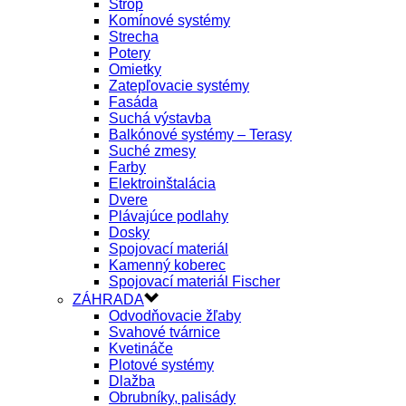
Strop
Komínové systémy
Strecha
Potery
Omietky
Zatepľovacie systémy
Fasáda
Suchá výstavba
Balkónové systémy – Terasy
Suché zmesy
Farby
Elektroinštalácia
Dvere
Plávajúce podlahy
Dosky
Spojovací materiál
Kamenný koberec
Spojovací materiál Fischer
ZÁHRADA
Odvodňovacie žľaby
Svahové tvárnice
Kvetináče
Plotové systémy
Dlažba
Obrubníky, palisády