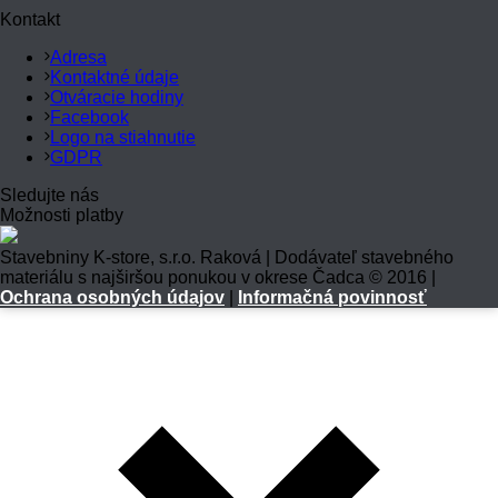
Kontakt
Adresa
Kontaktné údaje
Otváracie hodiny
Facebook
Logo na stiahnutie
GDPR
Sledujte nás
Možnosti platby
Stavebniny K-store, s.r.o. Raková | Dodávateľ stavebného
materiálu s najširšou ponukou v okrese Čadca © 2016 |
Ochrana osobných údajov
|
Informačná povinnosť