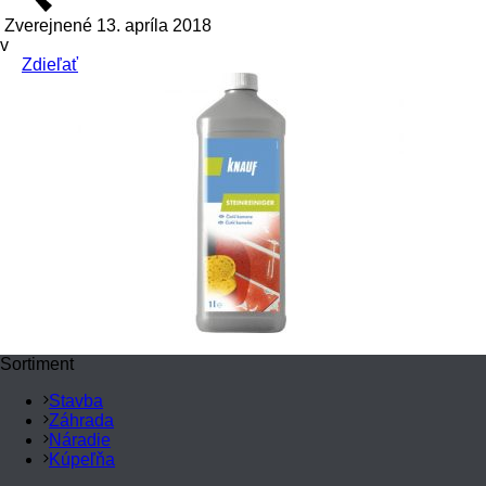
Zverejnené 13. apríla 2018
v
Zdieľať
Sortiment
Stavba
Záhrada
Náradie
Kúpeľňa