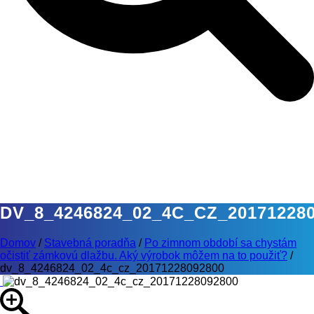
DV_8_4246824_02_4C_CZ_20171228
Domov
/
Stavebná poradňa
/
Po zimnom období sa chystám
očistiť zámkovú dlažbu. Aký výrobok môžem na to použiť?
/
dv_8_4246824_02_4c_cz_20171228092800