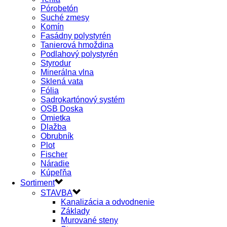
Pórobetón
Suché zmesy
Komín
Fasádny polystyrén
Tanierová hmoždina
Podlahový polystyrén
Styrodur
Minerálna vlna
Sklená vata
Fólia
Sadrokartónový systém
OSB Doska
Omietka
Dlažba
Obrubník
Plot
Fischer
Náradie
Kúpeľňa
Sortiment
STAVBA
Kanalizácia a odvodnenie
Základy
Murované steny