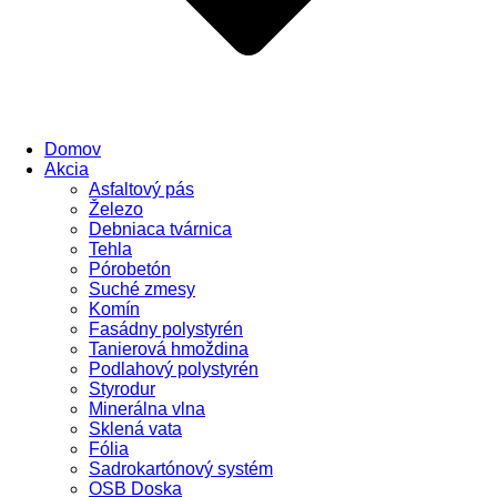
Domov
Akcia
Asfaltový pás
Železo
Debniaca tvárnica
Tehla
Pórobetón
Suché zmesy
Komín
Fasádny polystyrén
Tanierová hmoždina
Podlahový polystyrén
Styrodur
Minerálna vlna
Sklená vata
Fólia
Sadrokartónový systém
OSB Doska