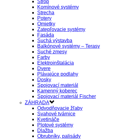
Strop
Komínové systémy
Strecha
Potery
Omietky
Zatepľovacie systémy
Fasáda
Suchá výstavba
Balkónové systémy – Terasy
Suché zmesy
Farby
Elektroinštalácia
Dvere
Plávajúce podlahy
Dosky
Spojovací materiál
Kamenný koberec
Spojovací materiál Fischer
ZÁHRADA
Odvodňovacie žľaby
Svahové tvárnice
Kvetináče
Plotové systémy
Dlažba
Obrubníky, palisády