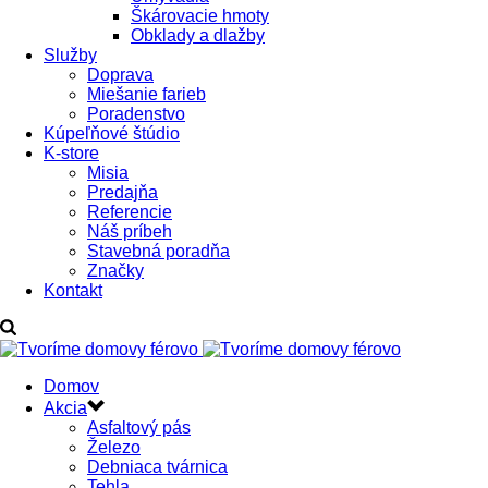
Škárovacie hmoty
Obklady a dlažby
Služby
Doprava
Miešanie farieb
Poradenstvo
Kúpeľňové štúdio
K-store
Misia
Predajňa
Referencie
Náš príbeh
Stavebná poradňa
Značky
Kontakt
Domov
Akcia
Asfaltový pás
Železo
Debniaca tvárnica
Tehla