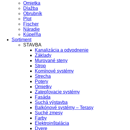
Omietka
Dlažba
Obrubník
Plot
Fischer
Náradie
Kúpeľňa
Sortiment
STAVBA
Kanalizácia a odvodnenie
Základy
Murované steny
Strop
Komínové systémy
Strecha
Potery
Omietky
Zatepľovacie systémy
Fasáda
Suchá výstavba
Balkónové systémy – Terasy
Suché zmesy
Farby
Elektroinštalácia
Dvere