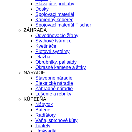
Plávajúce podlahy
Dosky
Spojovací materiál
Kamenný koberec
Spojovací materiál Fischer
ZÁHRADA
Odvodňovacie žľaby
Svahové tvárnice
Kvetináče
Plotové systémy
Dlažba
Obrubníky, palisády
Okrasné kamene a štrky
NÁRADIE
Stavebné náradie
Elektrické náradie
Záhradné náradie
Lešenie a rebríky
KÚPEĽŇA
Nábytok
Batérie
Radiátory
Vaňa, sprchové kúty
Toalety
Umývadlá