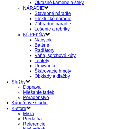
Okrasné kamene a štrky
NÁRADIE
Stavebné náradie
Elektrické náradie
Záhradné náradie
Lešenie a rebríky
KÚPEĽŇA
Nábytok
Batérie
Radiátory
Vaňa, sprchové kúty
Toalety
Umývadlá
Škárovacie hmoty
Obklady a dlažby
Služby
Doprava
Miešanie farieb
Poradenstvo
Kúpeľňové štúdio
K-store
Misia
Predajňa
Referencie