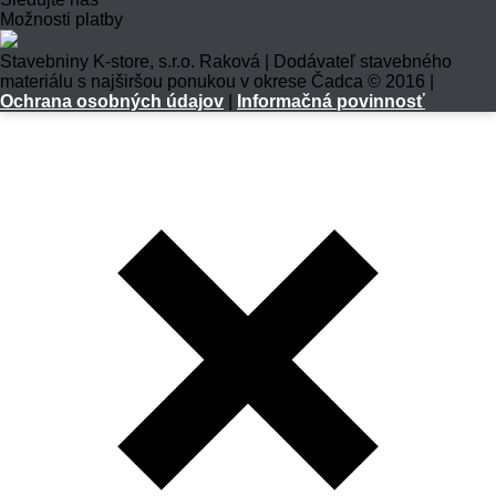
Možnosti platby
Stavebniny K-store, s.r.o. Raková | Dodávateľ stavebného
materiálu s najširšou ponukou v okrese Čadca © 2016 |
Ochrana osobných údajov
|
Informačná povinnosť