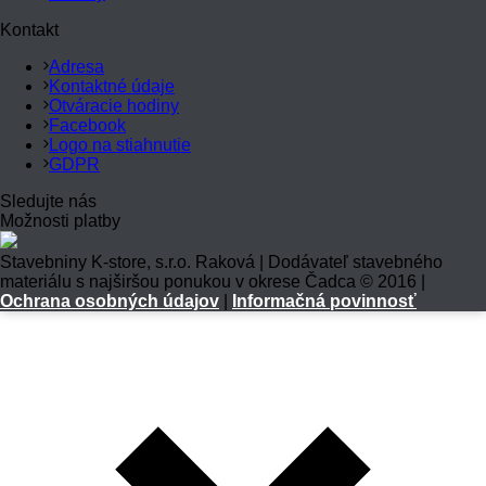
Kontakt
Adresa
Kontaktné údaje
Otváracie hodiny
Facebook
Logo na stiahnutie
GDPR
Sledujte nás
Možnosti platby
Stavebniny K-store, s.r.o. Raková | Dodávateľ stavebného
materiálu s najširšou ponukou v okrese Čadca © 2016 |
Ochrana osobných údajov
|
Informačná povinnosť