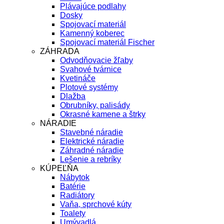
Plávajúce podlahy
Dosky
Spojovací materiál
Kamenný koberec
Spojovací materiál Fischer
ZÁHRADA
Odvodňovacie žľaby
Svahové tvárnice
Kvetináče
Plotové systémy
Dlažba
Obrubníky, palisády
Okrasné kamene a štrky
NÁRADIE
Stavebné náradie
Elektrické náradie
Záhradné náradie
Lešenie a rebríky
KÚPEĽŇA
Nábytok
Batérie
Radiátory
Vaňa, sprchové kúty
Toalety
Umývadlá