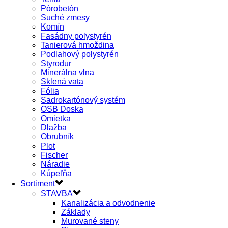
Pórobetón
Suché zmesy
Komín
Fasádny polystyrén
Tanierová hmoždina
Podlahový polystyrén
Styrodur
Minerálna vlna
Sklená vata
Fólia
Sadrokartónový systém
OSB Doska
Omietka
Dlažba
Obrubník
Plot
Fischer
Náradie
Kúpeľňa
Sortiment
STAVBA
Kanalizácia a odvodnenie
Základy
Murované steny