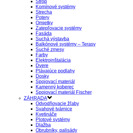
Strop
Komínové systémy
Strecha
Potery
Omietky
Zatepľovacie systémy
Fasáda
Suchá výstavba
Balkónové systémy – Terasy
Suché zmesy
Farby
Elektroinštalácia
Dvere
Plávajúce podlahy
Dosky
Spojovací materiál
Kamenný koberec
Spojovací materiál Fischer
ZÁHRADA
Odvodňovacie žľaby
Svahové tvárnice
Kvetináče
Plotové systémy
Dlažba
Obrubníky, palisády