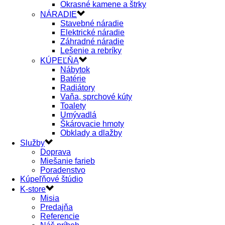
Okrasné kamene a štrky
NÁRADIE
Stavebné náradie
Elektrické náradie
Záhradné náradie
Lešenie a rebríky
KÚPEĽŇA
Nábytok
Batérie
Radiátory
Vaňa, sprchové kúty
Toalety
Umývadlá
Škárovacie hmoty
Obklady a dlažby
Služby
Doprava
Miešanie farieb
Poradenstvo
Kúpeľňové štúdio
K-store
Misia
Predajňa
Referencie