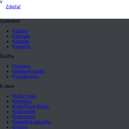
v
Zdieľať
Sortiment
Stavba
Záhrada
Náradie
Kúpeľňa
Služby
Doprava
Miešanie farieb
Poradenstvo
K-store
Naša misia
Predajňa
Kúpeľňové štúdio
Náš príbeh
Referencie
Stavebná poradňa
Značky