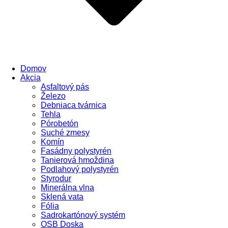
Domov
Akcia
Asfaltový pás
Železo
Debniaca tvárnica
Tehla
Pórobetón
Suché zmesy
Komín
Fasádny polystyrén
Tanierová hmoždina
Podlahový polystyrén
Styrodur
Minerálna vlna
Sklená vata
Fólia
Sadrokartónový systém
OSB Doska