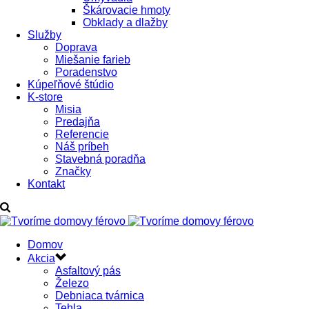
Škárovacie hmoty
Obklady a dlažby
Služby
Doprava
Miešanie farieb
Poradenstvo
Kúpeľňové štúdio
K-store
Misia
Predajňa
Referencie
Náš príbeh
Stavebná poradňa
Značky
Kontakt
Domov
Akcia
Asfaltový pás
Železo
Debniaca tvárnica
Tehla