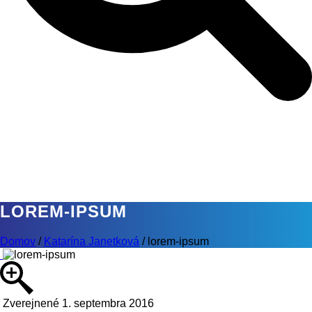
LOREM-IPSUM
Domov
/
Katarína Janetková
/
lorem-ipsum
Zverejnené 1. septembra 2016