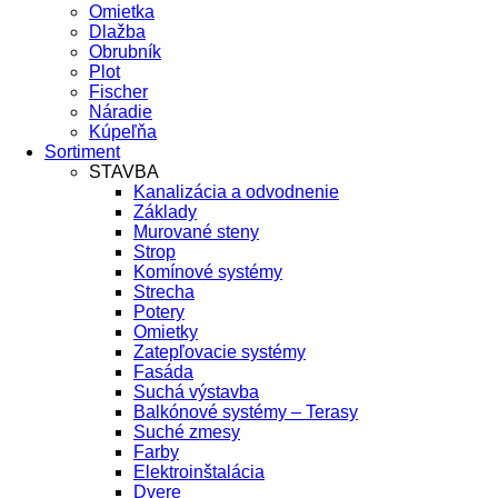
Omietka
Dlažba
Obrubník
Plot
Fischer
Náradie
Kúpeľňa
Sortiment
STAVBA
Kanalizácia a odvodnenie
Základy
Murované steny
Strop
Komínové systémy
Strecha
Potery
Omietky
Zatepľovacie systémy
Fasáda
Suchá výstavba
Balkónové systémy – Terasy
Suché zmesy
Farby
Elektroinštalácia
Dvere