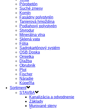
Pórobetón
Suché zmesy
Komín
Fasádny polystyrén
Tanierová hmoždina
Podlahový polystyrén
Styrodur
Minerálna vlna
Sklená vata
Fólia
Sadrokartónový systém
OSB Doska
Omietka
Dlažba
Obrubník
Plot
Fischer
Náradie
Kúpeľňa
Sortiment
STAVBA
Kanalizácia a odvodnenie
Základy
Murované steny