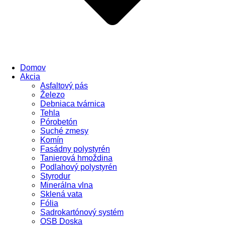
Domov
Akcia
Asfaltový pás
Železo
Debniaca tvárnica
Tehla
Pórobetón
Suché zmesy
Komín
Fasádny polystyrén
Tanierová hmoždina
Podlahový polystyrén
Styrodur
Minerálna vlna
Sklená vata
Fólia
Sadrokartónový systém
OSB Doska