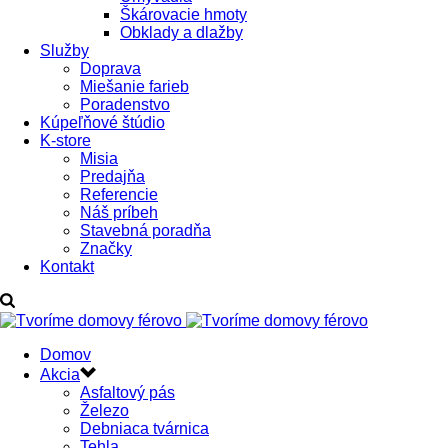
Škárovacie hmoty
Obklady a dlažby
Služby
Doprava
Miešanie farieb
Poradenstvo
Kúpeľňové štúdio
K-store
Misia
Predajňa
Referencie
Náš príbeh
Stavebná poradňa
Značky
Kontakt
Domov
Akcia
Asfaltový pás
Železo
Debniaca tvárnica
Tehla