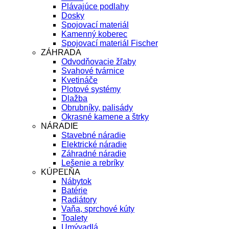
Plávajúce podlahy
Dosky
Spojovací materiál
Kamenný koberec
Spojovací materiál Fischer
ZÁHRADA
Odvodňovacie žľaby
Svahové tvárnice
Kvetináče
Plotové systémy
Dlažba
Obrubníky, palisády
Okrasné kamene a štrky
NÁRADIE
Stavebné náradie
Elektrické náradie
Záhradné náradie
Lešenie a rebríky
KÚPEĽŇA
Nábytok
Batérie
Radiátory
Vaňa, sprchové kúty
Toalety
Umývadlá