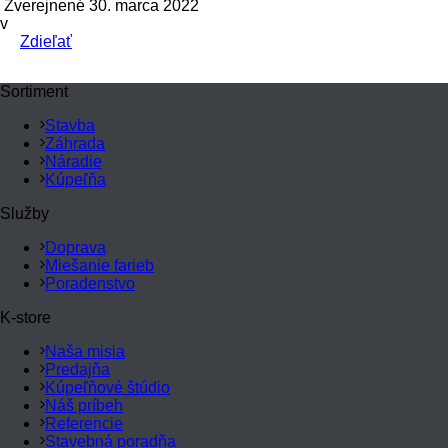
Zverejnené 30. marca 2022
v
Zdieľať
Sortiment
Stavba
Záhrada
Náradie
Kúpeľňa
Služby
Doprava
Miešanie farieb
Poradenstvo
K-store
Naša misia
Predajňa
Kúpeľňové štúdio
Náš príbeh
Referencie
Stavebná poradňa