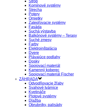
Strop
Komínové systémy
Strecha
Potery
Omietky
Zatepľovacie systémy
Fasáda
Suchá výstavba
Balkónové systémy – Terasy
Suché zmesy
Farby
Elektroinštalácia
Dvere
Plávajúce podlahy
Dosky
Spojovací materiál
Kamenný koberec
Spojovací materiál Fischer
ZÁHRADA
Odvodňovacie žľaby
Svahové tvárnice
Kvetináče
Plotové systémy
Dlažba
Obrubníky, palisády