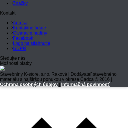
Značky
Kontakt
Adresa
Kontaktné údaje
Otváracie hodiny
Facebook
Logo na stiahnutie
GDPR
Sledujte nás
Možnosti platby
Stavebniny K-store, s.r.o. Raková | Dodávateľ stavebného
materiálu s najširšou ponukou v okrese Čadca © 2016 |
Ochrana osobných údajov
|
Informačná povinnosť