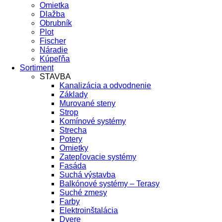
Omietka
Dlažba
Obrubník
Plot
Fischer
Náradie
Kúpeľňa
Sortiment
STAVBA
Kanalizácia a odvodnenie
Základy
Murované steny
Strop
Komínové systémy
Strecha
Potery
Omietky
Zatepľovacie systémy
Fasáda
Suchá výstavba
Balkónové systémy – Terasy
Suché zmesy
Farby
Elektroinštalácia
Dvere