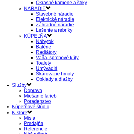
Okrasné kamene a štrky
NÁRADIE
Stavebné náradie
Elektrické náradie
Záhradné náradie
Lešenie a rebríky
KÚPEĽŇA
Nábytok
Batérie
Radiátory
Vaňa, sprchové kúty
Toalety
Umývadlá
Škárovacie hmoty
Obklady a dlažby
Služby
Doprava
Miešanie farieb
Poradenstvo
Kúpeľňové štúdio
K-store
Misia
Predajňa
Referencie