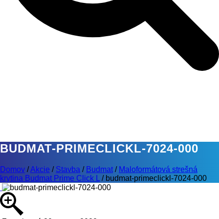
BUDMAT-PRIMECLICKL-7024-000
Domov
/
Akcie
/
Stavba
/
Budmat
/
Maloformátová strešná
krytina Budmat Prime Click L
/
budmat-primeclickl-7024-000