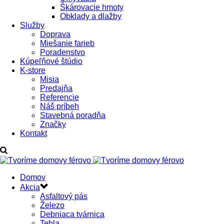
Škárovacie hmoty
Obklady a dlažby
Služby
Doprava
Miešanie farieb
Poradenstvo
Kúpeľňové štúdio
K-store
Misia
Predajňa
Referencie
Náš príbeh
Stavebná poradňa
Značky
Kontakt
Domov
Akcia
Asfaltový pás
Železo
Debniaca tvárnica
Tehla