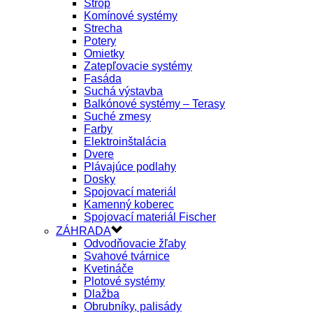
Strop
Komínové systémy
Strecha
Potery
Omietky
Zatepľovacie systémy
Fasáda
Suchá výstavba
Balkónové systémy – Terasy
Suché zmesy
Farby
Elektroinštalácia
Dvere
Plávajúce podlahy
Dosky
Spojovací materiál
Kamenný koberec
Spojovací materiál Fischer
ZÁHRADA
Odvodňovacie žľaby
Svahové tvárnice
Kvetináče
Plotové systémy
Dlažba
Obrubníky, palisády