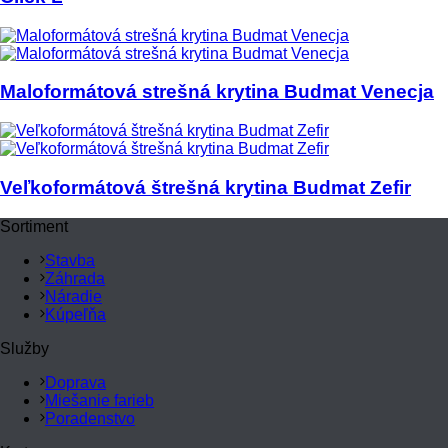
Maloformátová strešná krytina Budmat Venecja
Veľkoformátová štrešná krytina Budmat Zefir
Sortiment
Stavba
Záhrada
Náradie
Kúpeľňa
Služby
Doprava
Miešanie farieb
Poradenstvo