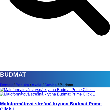
BUDMAT
Domov
/
Ponuka
/
Akcie
/
Stavba
/
Budmat
Maloformátová strešná krytina Budmat Prime
Click L