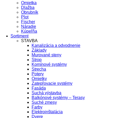
Omietka
Dlažba
Obrubník
Plot
Fischer
Náradie
Kúpeľňa
Sortiment
STAVBA
Kanalizácia a odvodnenie
Základy
Murované steny
Strop
Komínové systémy
Strecha
Potery
Omietky
Zatepľovacie systémy
Fasáda
Suchá výstavba
Balkónové systémy – Terasy
Suché zmesy
Farby
Elektroinštalácia
Dvere