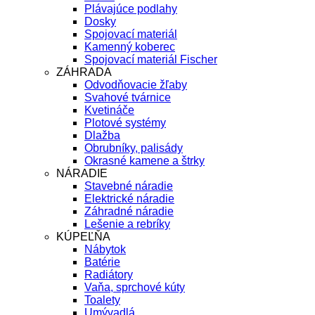
Plávajúce podlahy
Dosky
Spojovací materiál
Kamenný koberec
Spojovací materiál Fischer
ZÁHRADA
Odvodňovacie žľaby
Svahové tvárnice
Kvetináče
Plotové systémy
Dlažba
Obrubníky, palisády
Okrasné kamene a štrky
NÁRADIE
Stavebné náradie
Elektrické náradie
Záhradné náradie
Lešenie a rebríky
KÚPEĽŇA
Nábytok
Batérie
Radiátory
Vaňa, sprchové kúty
Toalety
Umývadlá