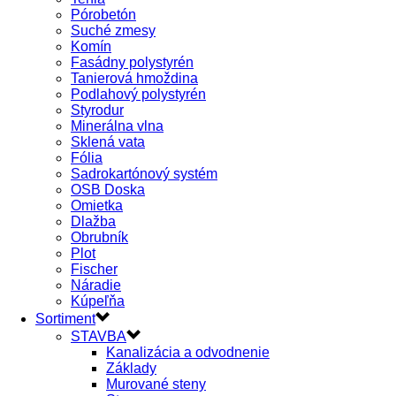
Pórobetón
Suché zmesy
Komín
Fasádny polystyrén
Tanierová hmoždina
Podlahový polystyrén
Styrodur
Minerálna vlna
Sklená vata
Fólia
Sadrokartónový systém
OSB Doska
Omietka
Dlažba
Obrubník
Plot
Fischer
Náradie
Kúpeľňa
Sortiment
STAVBA
Kanalizácia a odvodnenie
Základy
Murované steny