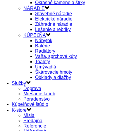
Okrasné kamene a štrky
NÁRADIE
Stavebné náradie
Elektrické náradie
Záhradné náradie
Lešenie a rebríky
KÚPEĽŇA
Nábytok
Batérie
Radiátory
Vaňa, sprchové kúty
Toalety
Umývadlá
Škárovacie hmoty
Obklady a dlažby
Služby
Doprava
Miešanie farieb
Poradenstvo
Kúpeľňové štúdio
K-store
Misia
Predajňa
Referencie