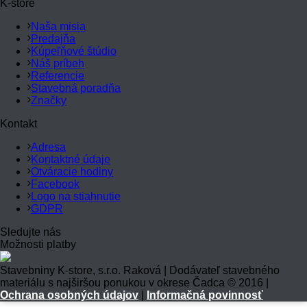
K-store
Naša misia
Predajňa
Kúpeľňové štúdio
Náš príbeh
Referencie
Stavebná poradňa
Značky
Kontakt
Adresa
Kontaktné údaje
Otváracie hodiny
Facebook
Logo na stiahnutie
GDPR
Sledujte nás
Možnosti platby
Stavebniny K-store, s.r.o. Raková | Dodávateľ stavebného
materiálu s najširšou ponukou v okrese Čadca © 2016 |
Ochrana osobných údajov
|
Informačná povinnosť