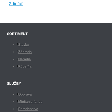
Zdieľať
SORTIMENT
Stavba
Záhrada
Náradie
Kúpeľňa
SLUŽBY
Doprava
Miešanie farieb
Poradenstvo