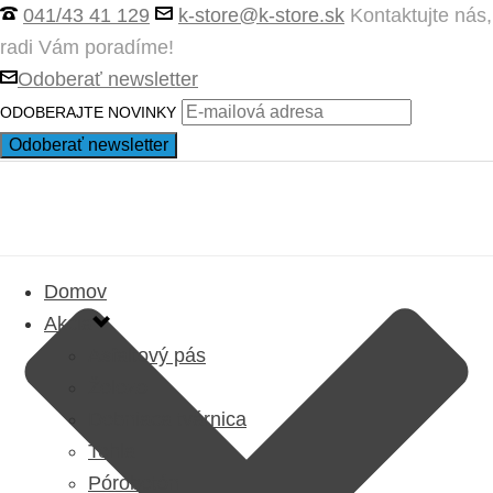
041/43 41 129
k-store@k-store.sk
Kontaktujte nás,
radi Vám poradíme!
Odoberať newsletter
ODOBERAJTE NOVINKY
Domov
Akcia
Asfaltový pás
Železo
Debniaca tvárnica
Tehla
Pórobetón