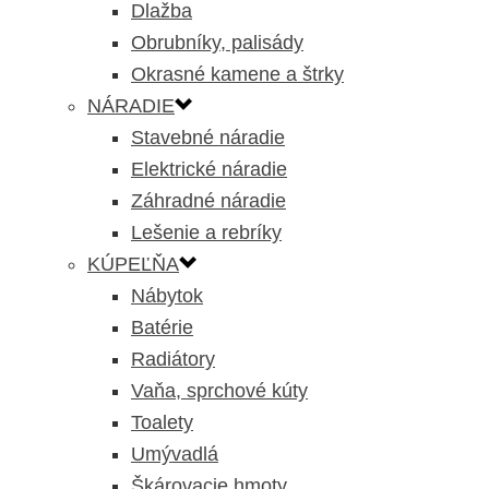
Dlažba
Obrubníky, palisády
Okrasné kamene a štrky
NÁRADIE
Stavebné náradie
Elektrické náradie
Záhradné náradie
Lešenie a rebríky
KÚPEĽŇA
Nábytok
Batérie
Radiátory
Vaňa, sprchové kúty
Toalety
Umývadlá
Škárovacie hmoty