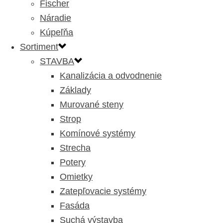
Fischer
Náradie
Kúpeľňa
Sortiment
STAVBA
Kanalizácia a odvodnenie
Základy
Murované steny
Strop
Komínové systémy
Strecha
Potery
Omietky
Zatepľovacie systémy
Fasáda
Suchá výstavba