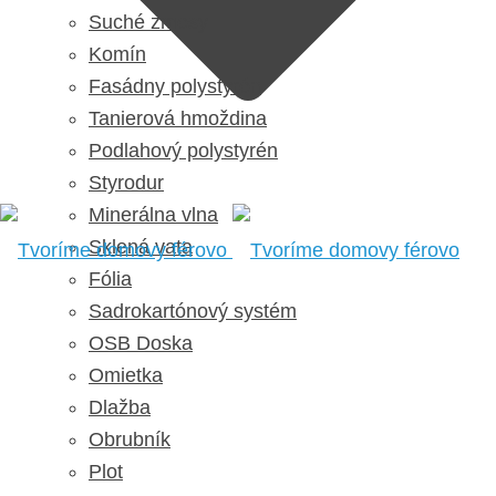
Suché zmesy
Komín
Fasádny polystyrén
Tanierová hmoždina
Podlahový polystyrén
Styrodur
Minerálna vlna
Sklená vata
Fólia
Sadrokartónový systém
OSB Doska
Omietka
Dlažba
Obrubník
Plot