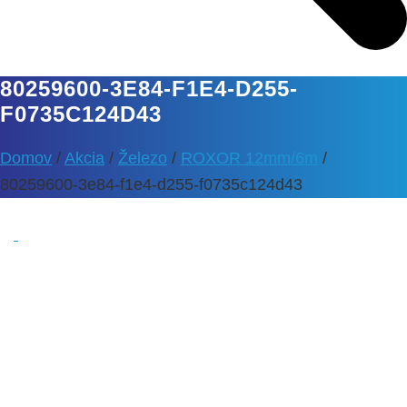
80259600-3E84-F1E4-D255-
F0735C124D43
Domov
/
Akcia
/
Železo
/
ROXOR 12mm/6m
/
80259600-3e84-f1e4-d255-f0735c124d43