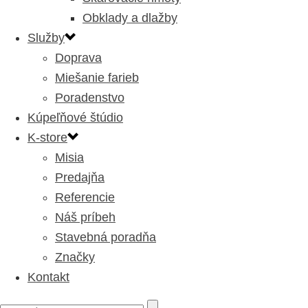
Obklady a dlažby
Služby
Doprava
Miešanie farieb
Poradenstvo
Kúpeľňové štúdio
K-store
Misia
Predajňa
Referencie
Náš príbeh
Stavebná poradňa
Značky
Kontakt