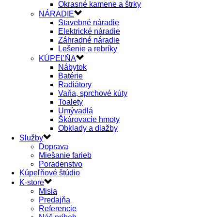
Okrasné kamene a štrky
NÁRADIE
Stavebné náradie
Elektrické náradie
Záhradné náradie
Lešenie a rebríky
KÚPEĽŇA
Nábytok
Batérie
Radiátory
Vaňa, sprchové kúty
Toalety
Umývadlá
Škárovacie hmoty
Obklady a dlažby
Služby
Doprava
Miešanie farieb
Poradenstvo
Kúpeľňové štúdio
K-store
Misia
Predajňa
Referencie