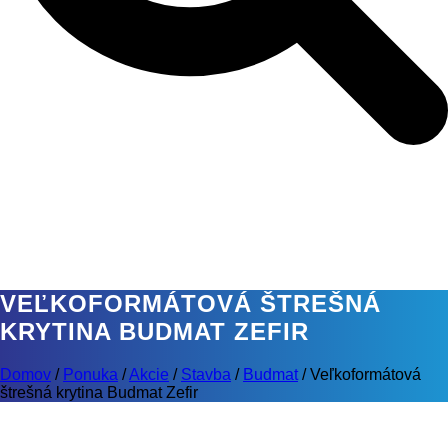
VEĽKOFORMÁTOVÁ ŠTREŠNÁ
KRYTINA BUDMAT ZEFIR
Domov
/
Ponuka
/
Akcie
/
Stavba
/
Budmat
/
Veľkoformátová
štrešná krytina Budmat Zefir