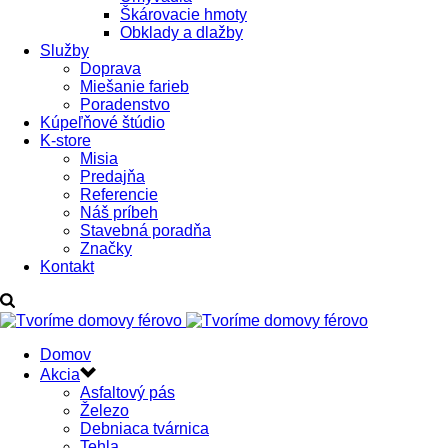
Škárovacie hmoty
Obklady a dlažby
Služby
Doprava
Miešanie farieb
Poradenstvo
Kúpeľňové štúdio
K-store
Misia
Predajňa
Referencie
Náš príbeh
Stavebná poradňa
Značky
Kontakt
Domov
Akcia
Asfaltový pás
Železo
Debniaca tvárnica
Tehla