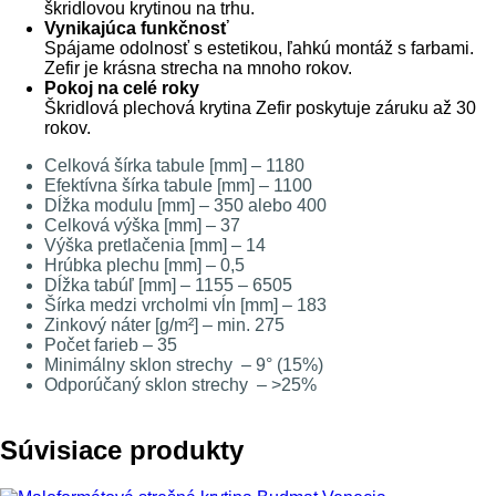
škridlovou krytinou na trhu.
Vynikajúca funkčnosť
Spájame odolnosť s estetikou, ľahkú montáž s farbami.
Zefir je krásna strecha na mnoho rokov.
Pokoj na celé roky
Škridlová plechová krytina Zefir poskytuje záruku až 30
rokov.
Celková šírka tabule [mm] – 1180
Efektívna šírka tabule [mm] – 1100
Dĺžka modulu [mm] – 350 alebo 400
Celková výška [mm] – 37
Výška pretlačenia [mm] – 14
Hrúbka plechu [mm] – 0,5
Dĺžka tabúľ [mm] – 1155 – 6505
Šírka medzi vrcholmi vĺn [mm] – 183
Zinkový náter [g/m²] – min. 275
Počet farieb – 35
Minimálny sklon strechy – 9° (15%)
Odporúčaný sklon strechy – >25%
Súvisiace produkty