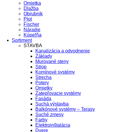
Omietka
Dlažba
Obrubník
Plot
Fischer
Náradie
Kúpeľňa
Sortiment
STAVBA
Kanalizácia a odvodnenie
Základy
Murované steny
Strop
Komínové systémy
Strecha
Potery
Omietky
Zatepľovacie systémy
Fasáda
Suchá výstavba
Balkónové systémy – Terasy
Suché zmesy
Farby
Elektroinštalácia
Dvere