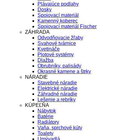
Plávajúce podlahy
Dosky
Spojovací materiál
Kamenný koberec
Spojovací materiál Fischer
ZÁHRADA
Odvodňovacie žľaby
Svahové tvárnice
Kvetináče
Plotové systémy
Dlažba
Obrubníky, palisády
Okrasné kamene a štrky
NÁRADIE
Stavebné náradie
Elektrické náradie
Záhradné náradie
Lešenie a rebríky
KÚPEĽŇA
Nábytok
Batérie
Radiátory
Vaňa, sprchové kúty
Toalety
Umývadlá