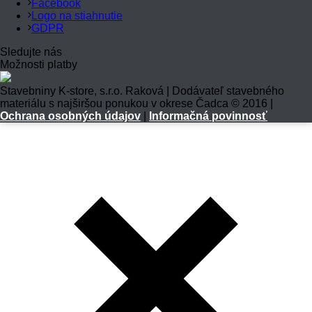
Facebook
Logo na stiahnutie
GDPR
Sledujte nás
Možnosti platby
Stavebniny K-store, s.r.o. Raková | Dodávateľ stavebného
materiálu s najširšou ponukou v okrese Čadca © 2016 |
Ochrana osobných údajov
|
Informačná povinnosť