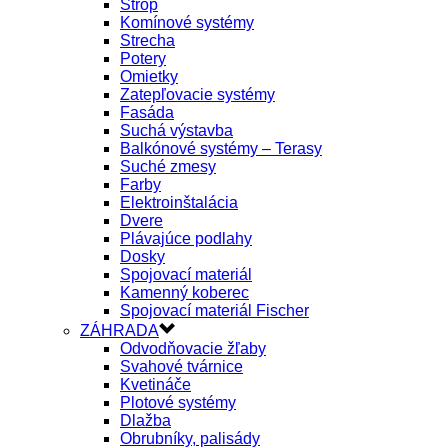
Strop
Komínové systémy
Strecha
Potery
Omietky
Zatepľovacie systémy
Fasáda
Suchá výstavba
Balkónové systémy – Terasy
Suché zmesy
Farby
Elektroinštalácia
Dvere
Plávajúce podlahy
Dosky
Spojovací materiál
Kamenný koberec
Spojovací materiál Fischer
ZÁHRADA
Odvodňovacie žľaby
Svahové tvárnice
Kvetináče
Plotové systémy
Dlažba
Obrubníky, palisády