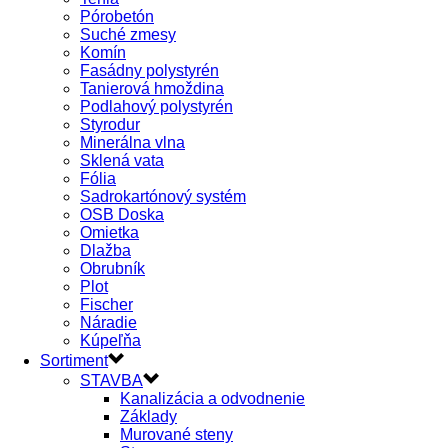
Pórobetón
Suché zmesy
Komín
Fasádny polystyrén
Tanierová hmoždina
Podlahový polystyrén
Styrodur
Minerálna vlna
Sklená vata
Fólia
Sadrokartónový systém
OSB Doska
Omietka
Dlažba
Obrubník
Plot
Fischer
Náradie
Kúpeľňa
Sortiment
STAVBA
Kanalizácia a odvodnenie
Základy
Murované steny