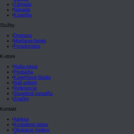
Záhrada
Náradie
Kúpeľňa
Služby
Doprava
Miešanie farieb
Poradenstvo
K-store
Naša misia
Predajňa
Kúpeľňové štúdio
Náš príbeh
Referencie
Stavebná poradňa
Značky
Kontakt
Adresa
Kontaktné údaje
Otváracie hodiny