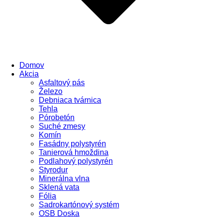
Domov
Akcia
Asfaltový pás
Železo
Debniaca tvárnica
Tehla
Pórobetón
Suché zmesy
Komín
Fasádny polystyrén
Tanierová hmoždina
Podlahový polystyrén
Styrodur
Minerálna vlna
Sklená vata
Fólia
Sadrokartónový systém
OSB Doska