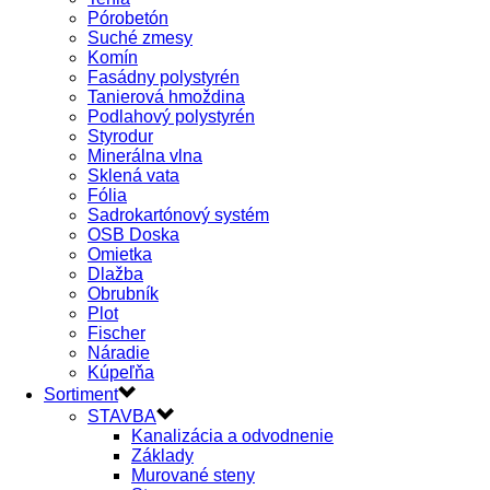
Pórobetón
Suché zmesy
Komín
Fasádny polystyrén
Tanierová hmoždina
Podlahový polystyrén
Styrodur
Minerálna vlna
Sklená vata
Fólia
Sadrokartónový systém
OSB Doska
Omietka
Dlažba
Obrubník
Plot
Fischer
Náradie
Kúpeľňa
Sortiment
STAVBA
Kanalizácia a odvodnenie
Základy
Murované steny