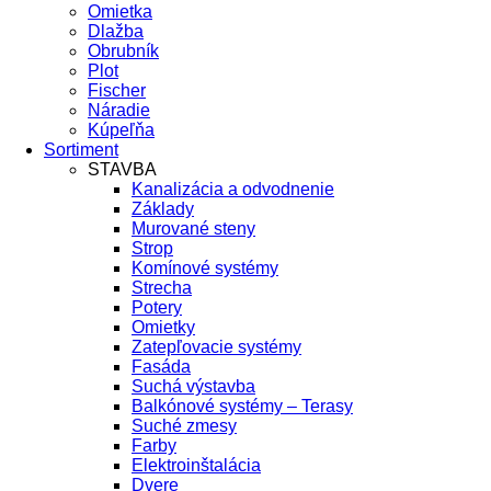
Omietka
Dlažba
Obrubník
Plot
Fischer
Náradie
Kúpeľňa
Sortiment
STAVBA
Kanalizácia a odvodnenie
Základy
Murované steny
Strop
Komínové systémy
Strecha
Potery
Omietky
Zatepľovacie systémy
Fasáda
Suchá výstavba
Balkónové systémy – Terasy
Suché zmesy
Farby
Elektroinštalácia
Dvere