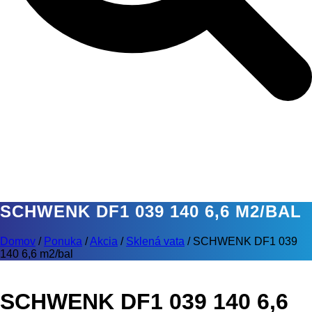
SCHWENK DF1 039 140 6,6 M2/BAL
Domov
/
Ponuka
/
Akcia
/
Sklená vata
/
SCHWENK DF1 039
140 6,6 m2/bal
SCHWENK DF1 039 140 6,6