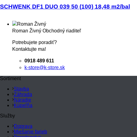
SCHWENK DF1 DUO 039 50 (100) 18,48 m2/bal
Roman Živný
Obchodný riaditeľ
Potrebujete poradiť?
Kontaktujte ma!
0918 489 611
k-store@k-store.sk
Sortiment
Stavba
Záhrada
Náradie
Kúpeľňa
Služby
Doprava
Miešanie farieb