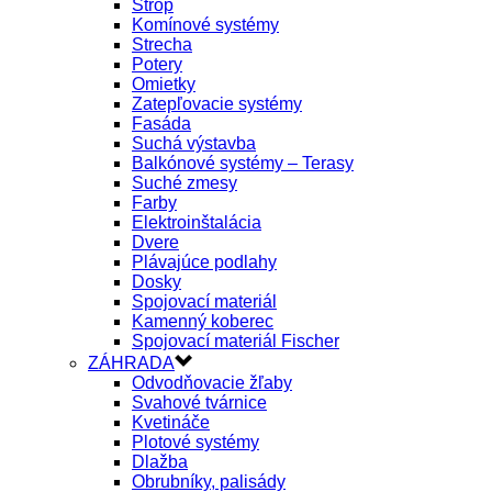
Strop
Komínové systémy
Strecha
Potery
Omietky
Zatepľovacie systémy
Fasáda
Suchá výstavba
Balkónové systémy – Terasy
Suché zmesy
Farby
Elektroinštalácia
Dvere
Plávajúce podlahy
Dosky
Spojovací materiál
Kamenný koberec
Spojovací materiál Fischer
ZÁHRADA
Odvodňovacie žľaby
Svahové tvárnice
Kvetináče
Plotové systémy
Dlažba
Obrubníky, palisády