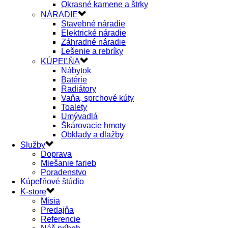
Okrasné kamene a štrky
NÁRADIE
Stavebné náradie
Elektrické náradie
Záhradné náradie
Lešenie a rebríky
KÚPEĽŇA
Nábytok
Batérie
Radiátory
Vaňa, sprchové kúty
Toalety
Umývadlá
Škárovacie hmoty
Obklady a dlažby
Služby
Doprava
Miešanie farieb
Poradenstvo
Kúpeľňové štúdio
K-store
Misia
Predajňa
Referencie