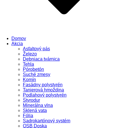
Domov
Akcia
Asfaltový pás
Železo
Debniaca tvárnica
Tehla
Pórobetón
Suché zmesy
Komín
Fasádny polystyrén
Tanierová hmoždina
Podlahový polystyrén
Styrodur
Minerálna vlna
Sklená vata
Fólia
Sadrokartónový systém
OSB Doska