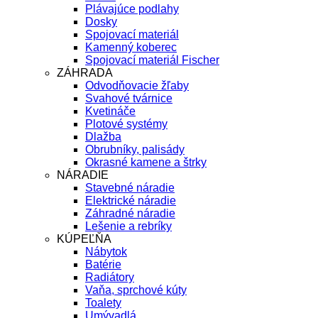
Plávajúce podlahy
Dosky
Spojovací materiál
Kamenný koberec
Spojovací materiál Fischer
ZÁHRADA
Odvodňovacie žľaby
Svahové tvárnice
Kvetináče
Plotové systémy
Dlažba
Obrubníky, palisády
Okrasné kamene a štrky
NÁRADIE
Stavebné náradie
Elektrické náradie
Záhradné náradie
Lešenie a rebríky
KÚPEĽŇA
Nábytok
Batérie
Radiátory
Vaňa, sprchové kúty
Toalety
Umývadlá