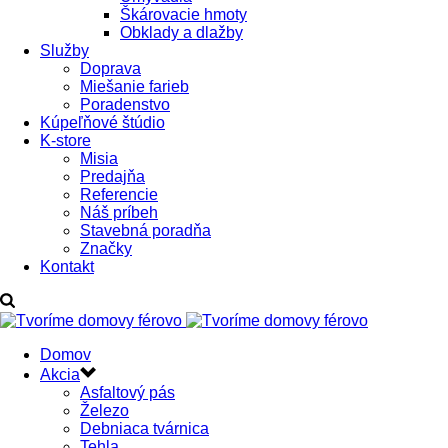
Škárovacie hmoty
Obklady a dlažby
Služby
Doprava
Miešanie farieb
Poradenstvo
Kúpeľňové štúdio
K-store
Misia
Predajňa
Referencie
Náš príbeh
Stavebná poradňa
Značky
Kontakt
Domov
Akcia
Asfaltový pás
Železo
Debniaca tvárnica
Tehla