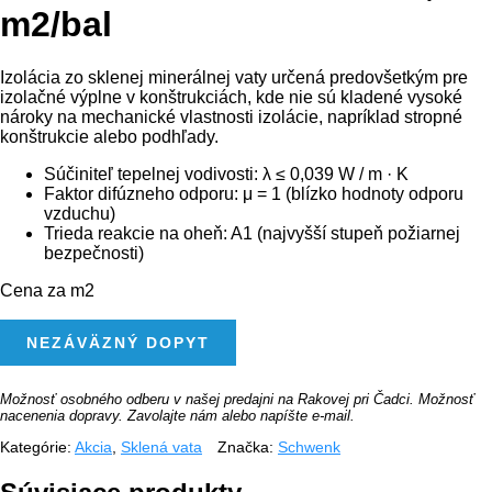
m2/bal
Izolácia zo sklenej minerálnej vaty určená predovšetkým pre
izolačné výplne v konštrukciách, kde nie sú kladené vysoké
nároky na mechanické vlastnosti izolácie, napríklad stropné
konštrukcie alebo podhľady.
Súčiniteľ tepelnej vodivosti: λ ≤ 0,039 W / m · K
Faktor difúzneho odporu: μ = 1 (blízko hodnoty odporu
vzduchu)
Trieda reakcie na oheň: A1 (najvyšší stupeň požiarnej
bezpečnosti)
Cena za m2
MNOŽSTVO
NEZÁVÄZNÝ DOPYT
SCHWENK
DF1
039
140
Možnosť osobného odberu v našej predajni na Rakovej pri Čadci. Možnosť
6,6
nacenenia dopravy. Zavolajte nám alebo napíšte e-mail.
M2/BAL
Kategórie:
Akcia
,
Sklená vata
Značka:
Schwenk