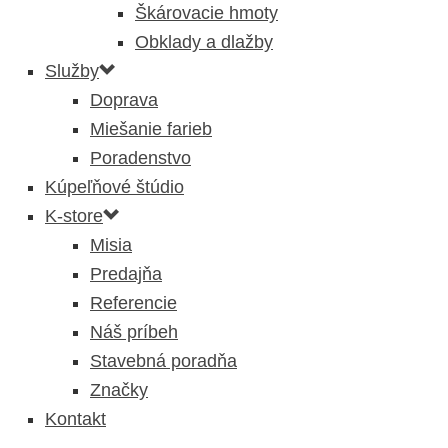
Škárovacie hmoty
Obklady a dlažby
Služby
Doprava
Miešanie farieb
Poradenstvo
Kúpeľňové štúdio
K-store
Misia
Predajňa
Referencie
Náš príbeh
Stavebná poradňa
Značky
Kontakt