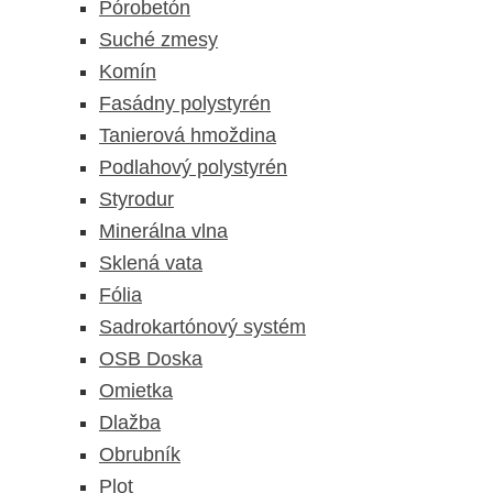
Pórobetón
Suché zmesy
Komín
Fasádny polystyrén
Tanierová hmoždina
Podlahový polystyrén
Styrodur
Minerálna vlna
Sklená vata
Fólia
Sadrokartónový systém
OSB Doska
Omietka
Dlažba
Obrubník
Plot