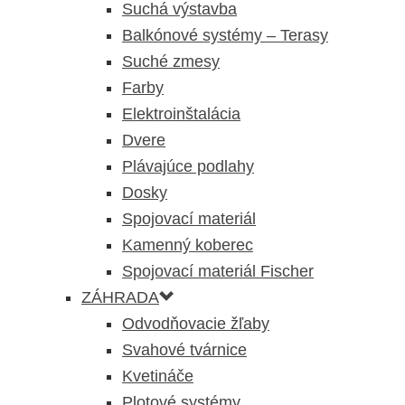
Suchá výstavba
Balkónové systémy – Terasy
Suché zmesy
Farby
Elektroinštalácia
Dvere
Plávajúce podlahy
Dosky
Spojovací materiál
Kamenný koberec
Spojovací materiál Fischer
ZÁHRADA
Odvodňovacie žľaby
Svahové tvárnice
Kvetináče
Plotové systémy