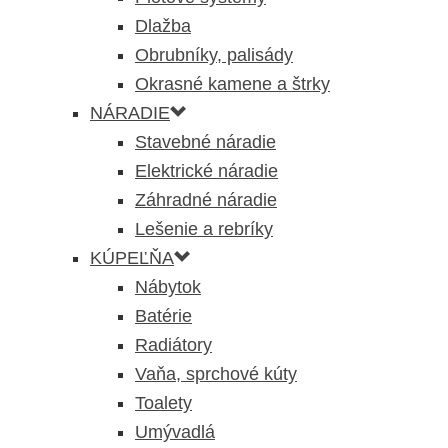
Dlažba
Obrubníky, palisády
Okrasné kamene a štrky
NÁRADIE
Stavebné náradie
Elektrické náradie
Záhradné náradie
Lešenie a rebríky
KÚPEĽŇA
Nábytok
Batérie
Radiátory
Vaňa, sprchové kúty
Toalety
Umývadlá