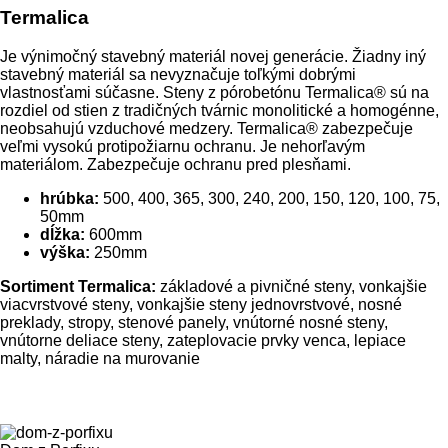
Termalica
Je výnimočný stavebný materiál novej generácie. Žiadny iný
stavebný materiál sa nevyznačuje toľkými dobrými
vlastnosťami súčasne. Steny z pórobetónu Termalica® sú na
rozdiel od stien z tradičných tvárnic monolitické a homogénne,
neobsahujú vzduchové medzery. Termalica® zabezpečuje
veľmi vysokú protipožiarnu ochranu. Je nehorľavým
materiálom. Zabezpečuje ochranu pred plesňami.
hrúbka:
500, 400, 365, 300, 240, 200, 150, 120, 100, 75,
50mm
dĺžka:
600mm
výška:
250mm
Sortiment Termalica:
základové a pivničné steny, vonkajšie
viacvrstvové steny, vonkajšie steny jednovrstvové, nosné
preklady, stropy, stenové panely, vnútorné nosné steny,
vnútorne deliace steny, zateplovacie prvky venca, lepiace
malty, náradie na murovanie