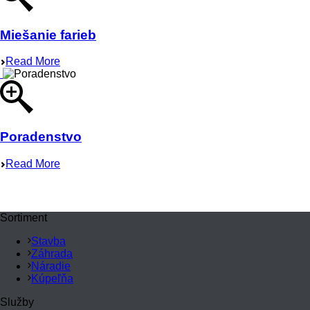
Miešanie farieb
Read More
Poradenstvo
Read More
Sortiment
Stavba
Záhrada
Náradie
Kúpeľňa
Služby