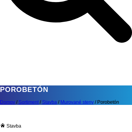
POROBETÓN
Domov
/
Sortiment
/
Stavba
/
Murované steny
/
Porobetón
Stavba