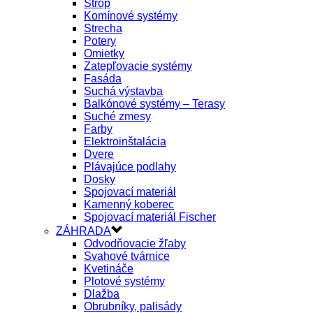
Strop
Komínové systémy
Strecha
Potery
Omietky
Zatepľovacie systémy
Fasáda
Suchá výstavba
Balkónové systémy – Terasy
Suché zmesy
Farby
Elektroinštalácia
Dvere
Plávajúce podlahy
Dosky
Spojovací materiál
Kamenný koberec
Spojovací materiál Fischer
ZÁHRADA
Odvodňovacie žľaby
Svahové tvárnice
Kvetináče
Plotové systémy
Dlažba
Obrubníky, palisády