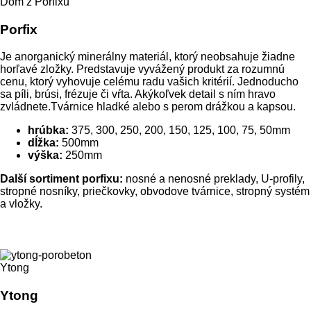
Dom z Porfixu
Porfix
Je anorganický minerálny materiál, ktorý neobsahuje žiadne
horľavé zložky. Predstavuje vyvážený produkt za rozumnú
cenu, ktorý vyhovuje celému radu vašich kritérií. Jednoducho
sa píli, brúsi, frézuje či vŕta. Akýkoľvek detail s ním hravo
zvládnete.Tvárnice hladké alebo s perom drážkou a kapsou.
hrúbka:
375, 300, 250, 200, 150, 125, 100, 75, 50mm
dĺžka:
500mm
výška:
250mm
Další sortiment porfixu:
nosné a nenosné preklady, U-profily,
stropné nosníky, priečkovky, obvodove tvárnice, stropný systém
a vložky.
Ytong
Ytong