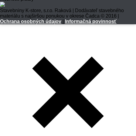
Stavebniny K-store, s.r.o. Raková | Dodávateľ stavebného
materiálu s najširšou ponukou v okrese Čadca © 2016 |
Ochrana osobných údajov
|
Informačná povinnosť