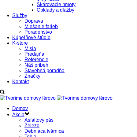
Škárovacie hmoty
Obklady a dlažby
Služby
Doprava
Miešanie farieb
Poradenstvo
Kúpeľňové štúdio
K-store
Misia
Predajňa
Referencie
Náš príbeh
Stavebná poradňa
Značky
Kontakt
Domov
Akcia
Asfaltový pás
Železo
Debniaca tvárnica
Tehla