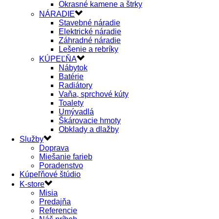
Okrasné kamene a štrky
NÁRADIE
Stavebné náradie
Elektrické náradie
Záhradné náradie
Lešenie a rebríky
KÚPEĽŇA
Nábytok
Batérie
Radiátory
Vaňa, sprchové kúty
Toalety
Umývadlá
Škárovacie hmoty
Obklady a dlažby
Služby
Doprava
Miešanie farieb
Poradenstvo
Kúpeľňové štúdio
K-store
Misia
Predajňa
Referencie