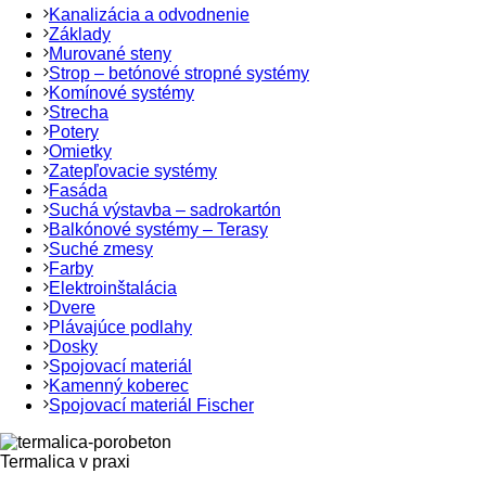
Kanalizácia a odvodnenie
Základy
Murované steny
Strop – betónové stropné systémy
Komínové systémy
Strecha
Potery
Omietky
Zatepľovacie systémy
Fasáda
Suchá výstavba – sadrokartón
Balkónové systémy – Terasy
Suché zmesy
Farby
Elektroinštalácia
Dvere
Plávajúce podlahy
Dosky
Spojovací materiál
Kamenný koberec
Spojovací materiál Fischer
Termalica v praxi