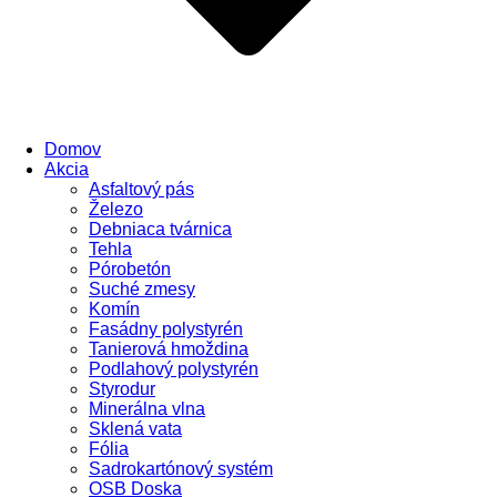
Domov
Akcia
Asfaltový pás
Železo
Debniaca tvárnica
Tehla
Pórobetón
Suché zmesy
Komín
Fasádny polystyrén
Tanierová hmoždina
Podlahový polystyrén
Styrodur
Minerálna vlna
Sklená vata
Fólia
Sadrokartónový systém
OSB Doska