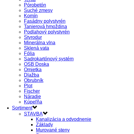
Pórobetón
Suché zmesy
Komín
Fasádny polystyrén
Tanierová hmoždina
Podlahový polystyrén
Styrodur
Minerálna vlna
Sklená vata
Fólia
Sadrokartónový systém
OSB Doska
Omietka
Dlažba
Obrubník
Plot
Fischer
Náradie
Kúpeľňa
Sortiment
STAVBA
Kanalizácia a odvodnenie
Základy
Murované steny