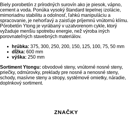
Biely porobetón z prírodných surovín ako je piesok, vápno,
cement a voda. Ponúka vysoký štandard tepelnej izolácie,
mimoriadnu stabilitu a odolnosť, ľahkú manipuláciu a
spracovanie, je nehorľavý a zaisťuje príjemnú vnútornú klímu.
Pórobetón Ytong je vyrábaný v uzatvorenom cykle, ktorý
vyžaduje menšiu spotrebu energie, než výroba iných
porovnateľných stavebných materiálov.
hrúbka:
375, 300, 250, 200, 150, 125, 100, 75, 50 mm
dĺžka:
600 mm
výška:
250 mm
Sortiment Ytongu:
obvodové steny, vnútorné nosné steny,
priečky, odmúrovky, preklady pre nosné a nenosné steny,
schody, masívne steny a stropy, systémové omietky, náradie,
doplnkový sortiment.
ZNAČKY