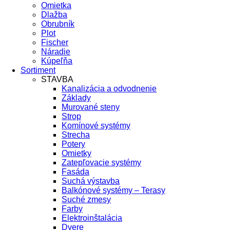
Omietka
Dlažba
Obrubník
Plot
Fischer
Náradie
Kúpeľňa
Sortiment
STAVBA
Kanalizácia a odvodnenie
Základy
Murované steny
Strop
Komínové systémy
Strecha
Potery
Omietky
Zatepľovacie systémy
Fasáda
Suchá výstavba
Balkónové systémy – Terasy
Suché zmesy
Farby
Elektroinštalácia
Dvere