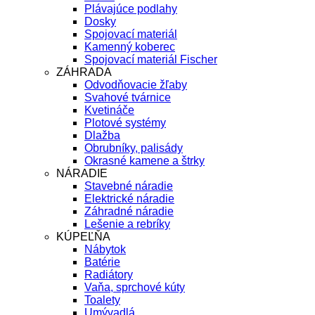
Plávajúce podlahy
Dosky
Spojovací materiál
Kamenný koberec
Spojovací materiál Fischer
ZÁHRADA
Odvodňovacie žľaby
Svahové tvárnice
Kvetináče
Plotové systémy
Dlažba
Obrubníky, palisády
Okrasné kamene a štrky
NÁRADIE
Stavebné náradie
Elektrické náradie
Záhradné náradie
Lešenie a rebríky
KÚPEĽŇA
Nábytok
Batérie
Radiátory
Vaňa, sprchové kúty
Toalety
Umývadlá