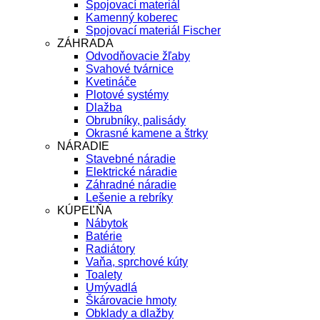
Spojovací materiál
Kamenný koberec
Spojovací materiál Fischer
ZÁHRADA
Odvodňovacie žľaby
Svahové tvárnice
Kvetináče
Plotové systémy
Dlažba
Obrubníky, palisády
Okrasné kamene a štrky
NÁRADIE
Stavebné náradie
Elektrické náradie
Záhradné náradie
Lešenie a rebríky
KÚPEĽŇA
Nábytok
Batérie
Radiátory
Vaňa, sprchové kúty
Toalety
Umývadlá
Škárovacie hmoty
Obklady a dlažby