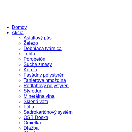
Domov
Akcia
Asfaltový pás
Železo
Debniaca tvárnica
Tehla
Pórobetón
Suché zmesy
Komín
Fasádny polystyrén
Tanierová hmoždina
Podlahový polystyrén
Styrodur
Minerálna vlna
Sklená vata
Fólia
Sadrokartónový systém
OSB Doska
Omietka
Dlažba