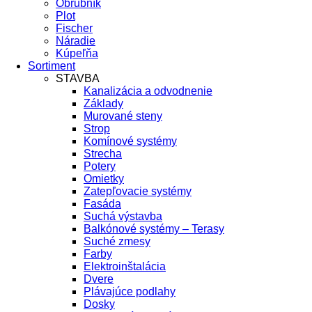
Obrubník
Plot
Fischer
Náradie
Kúpeľňa
Sortiment
STAVBA
Kanalizácia a odvodnenie
Základy
Murované steny
Strop
Komínové systémy
Strecha
Potery
Omietky
Zatepľovacie systémy
Fasáda
Suchá výstavba
Balkónové systémy – Terasy
Suché zmesy
Farby
Elektroinštalácia
Dvere
Plávajúce podlahy
Dosky