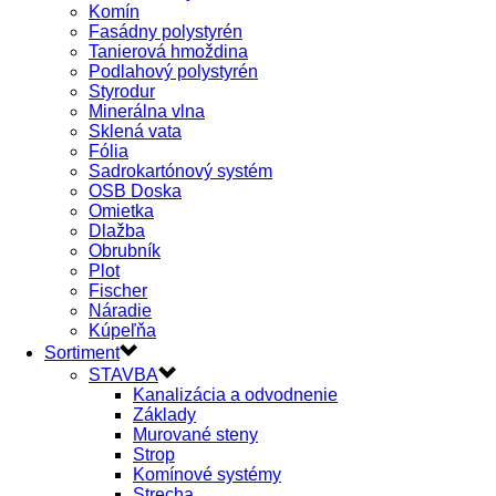
Komín
Fasádny polystyrén
Tanierová hmoždina
Podlahový polystyrén
Styrodur
Minerálna vlna
Sklená vata
Fólia
Sadrokartónový systém
OSB Doska
Omietka
Dlažba
Obrubník
Plot
Fischer
Náradie
Kúpeľňa
Sortiment
STAVBA
Kanalizácia a odvodnenie
Základy
Murované steny
Strop
Komínové systémy
Strecha