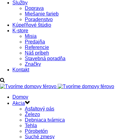
Služby
Doprava
Miešanie farieb
Poradenstvo
Kúpeľňové štúdio
K-store
Misia
Predajňa
Referencie
Náš príbeh
Stavebná poradňa
Značky
Kontakt
Domov
Akcia
Asfaltový pás
Železo
Debniaca tvárnica
Tehla
Pórobetón
Suché zmesy