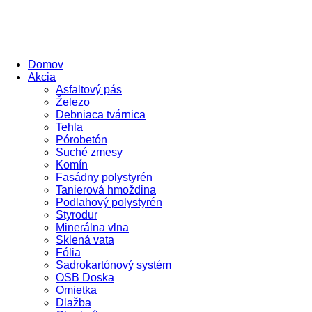
Domov
Akcia
Asfaltový pás
Železo
Debniaca tvárnica
Tehla
Pórobetón
Suché zmesy
Komín
Fasádny polystyrén
Tanierová hmoždina
Podlahový polystyrén
Styrodur
Minerálna vlna
Sklená vata
Fólia
Sadrokartónový systém
OSB Doska
Omietka
Dlažba