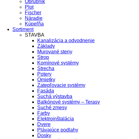
Obrubník
Plot
Fischer
Náradie
Kúpeľňa
Sortiment
STAVBA
Kanalizácia a odvodnenie
Základy
Murované steny
Strop
Komínové systémy
Strecha
Potery
Omietky
Zatepľovacie systémy
Fasáda
Suchá výstavba
Balkónové systémy – Terasy
Suché zmesy
Farby
Elektroinštalácia
Dvere
Plávajúce podlahy
Dosky