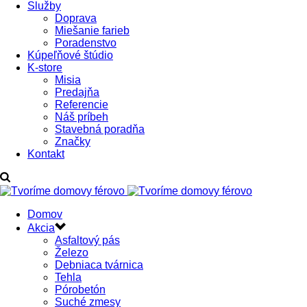
Služby
Doprava
Miešanie farieb
Poradenstvo
Kúpeľňové štúdio
K-store
Misia
Predajňa
Referencie
Náš príbeh
Stavebná poradňa
Značky
Kontakt
Domov
Akcia
Asfaltový pás
Železo
Debniaca tvárnica
Tehla
Pórobetón
Suché zmesy