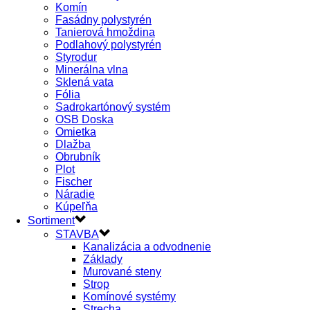
Komín
Fasádny polystyrén
Tanierová hmoždina
Podlahový polystyrén
Styrodur
Minerálna vlna
Sklená vata
Fólia
Sadrokartónový systém
OSB Doska
Omietka
Dlažba
Obrubník
Plot
Fischer
Náradie
Kúpeľňa
Sortiment
STAVBA
Kanalizácia a odvodnenie
Základy
Murované steny
Strop
Komínové systémy
Strecha