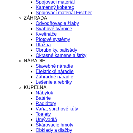
Spojovací materiál
Kamenný koberec
Spojovací materiál Fischer
ZÁHRADA
Odvodňovacie žľaby
Svahové tvárnice
Kvetináče
Plotové systémy
Dlažba
Obrubníky, palisády
Okrasné kamene a štrky
NÁRADIE
Stavebné náradie
Elektrické náradie
Záhradné náradie
Lešenie a rebríky
KÚPEĽŇA
Nábytok
Batérie
Radiátory
Vaňa, sprchové kúty
Toalety
Umývadlá
Škárovacie hmoty
Obklady a dlažby