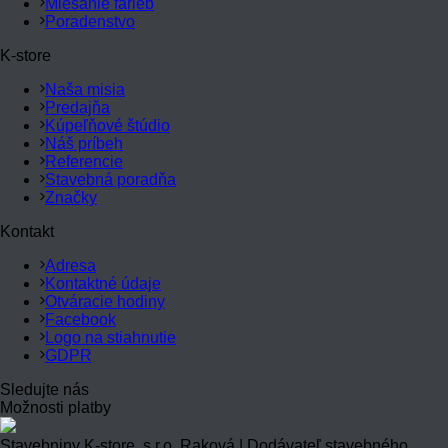
Miešanie farieb
Poradenstvo
K-store
Naša misia
Predajňa
Kúpeľňové štúdio
Náš príbeh
Referencie
Stavebná poradňa
Značky
Kontakt
Adresa
Kontaktné údaje
Otváracie hodiny
Facebook
Logo na stiahnutie
GDPR
Sledujte nás
Možnosti platby
Stavebniny K-store, s.r.o. Raková | Dodávateľ stavebného