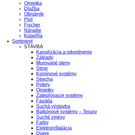
Omietka
Dlažba
Obrubník
Plot
Fischer
Náradie
Kúpeľňa
Sortiment
STAVBA
Kanalizácia a odvodnenie
Základy
Murované steny
Strop
Komínové systémy
Strecha
Potery
Omietky
Zatepľovacie systémy
Fasáda
Suchá výstavba
Balkónové systémy – Terasy
Suché zmesy
Farby
Elektroinštalácia
Dvere