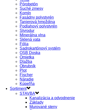
Pórobetón
Suché zmesy
Komín
Fasádny polystyrén
Tanierová hmoždina
Podlahový polystyrén
Styrodur
Minerálna vlna
Sklená vata
Fólia
Sadrokartónový systém
OSB Doska
Omietka
Dlažba
Obrubník
Plot
Fischer
Náradie
Kúpeľňa
Sortiment
STAVBA
Kanalizácia a odvodnenie
Základy
Murované steny