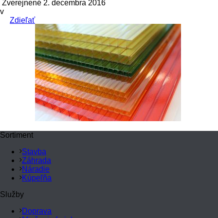
Zverejnené 2. decembra 2016
v
Zdieľať
Sortiment
Stavba
Záhrada
Náradie
Kúpeľňa
Služby
Doprava