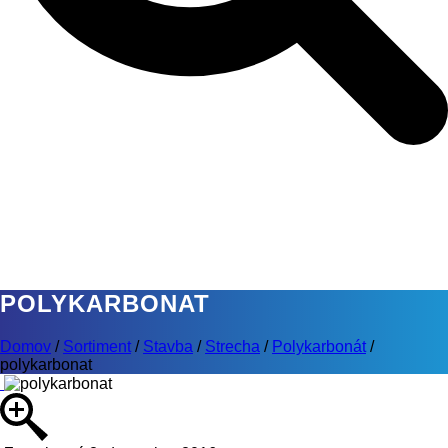
POLYKARBONAT
Domov
/
Sortiment
/
Stavba
/
Strecha
/
Polykarbonát
/
polykarbonat