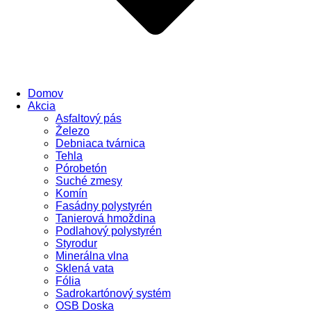
Domov
Akcia
Asfaltový pás
Železo
Debniaca tvárnica
Tehla
Pórobetón
Suché zmesy
Komín
Fasádny polystyrén
Tanierová hmoždina
Podlahový polystyrén
Styrodur
Minerálna vlna
Sklená vata
Fólia
Sadrokartónový systém
OSB Doska