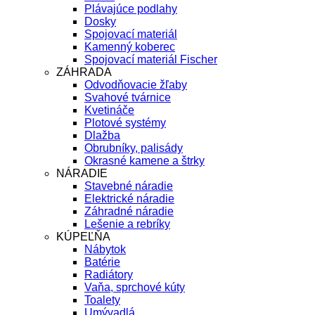
Plávajúce podlahy
Dosky
Spojovací materiál
Kamenný koberec
Spojovací materiál Fischer
ZÁHRADA
Odvodňovacie žľaby
Svahové tvárnice
Kvetináče
Plotové systémy
Dlažba
Obrubníky, palisády
Okrasné kamene a štrky
NÁRADIE
Stavebné náradie
Elektrické náradie
Záhradné náradie
Lešenie a rebríky
KÚPEĽŇA
Nábytok
Batérie
Radiátory
Vaňa, sprchové kúty
Toalety
Umývadlá