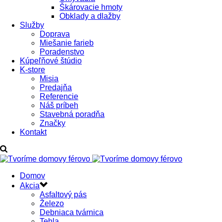
Škárovacie hmoty
Obklady a dlažby
Služby
Doprava
Miešanie farieb
Poradenstvo
Kúpeľňové štúdio
K-store
Misia
Predajňa
Referencie
Náš príbeh
Stavebná poradňa
Značky
Kontakt
Domov
Akcia
Asfaltový pás
Železo
Debniaca tvárnica
Tehla