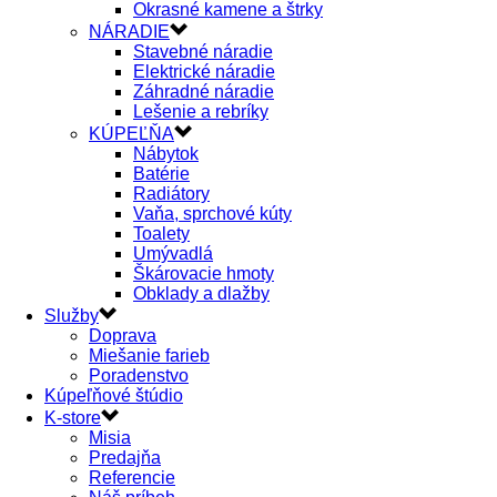
Okrasné kamene a štrky
NÁRADIE
Stavebné náradie
Elektrické náradie
Záhradné náradie
Lešenie a rebríky
KÚPEĽŇA
Nábytok
Batérie
Radiátory
Vaňa, sprchové kúty
Toalety
Umývadlá
Škárovacie hmoty
Obklady a dlažby
Služby
Doprava
Miešanie farieb
Poradenstvo
Kúpeľňové štúdio
K-store
Misia
Predajňa
Referencie