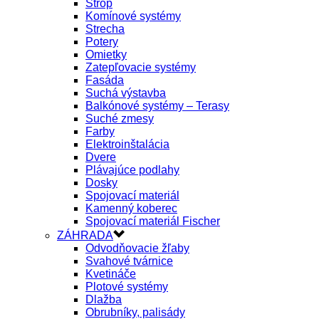
Strop
Komínové systémy
Strecha
Potery
Omietky
Zatepľovacie systémy
Fasáda
Suchá výstavba
Balkónové systémy – Terasy
Suché zmesy
Farby
Elektroinštalácia
Dvere
Plávajúce podlahy
Dosky
Spojovací materiál
Kamenný koberec
Spojovací materiál Fischer
ZÁHRADA
Odvodňovacie žľaby
Svahové tvárnice
Kvetináče
Plotové systémy
Dlažba
Obrubníky, palisády