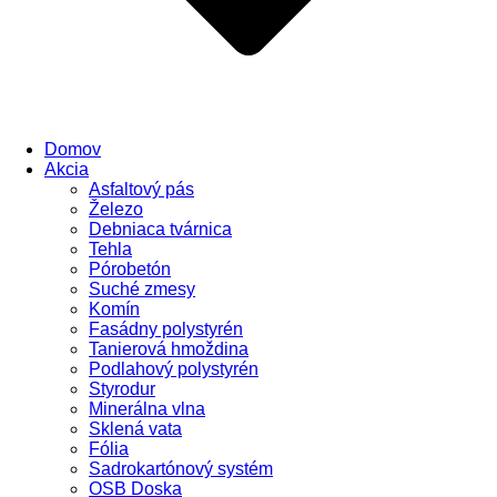
Domov
Akcia
Asfaltový pás
Železo
Debniaca tvárnica
Tehla
Pórobetón
Suché zmesy
Komín
Fasádny polystyrén
Tanierová hmoždina
Podlahový polystyrén
Styrodur
Minerálna vlna
Sklená vata
Fólia
Sadrokartónový systém
OSB Doska