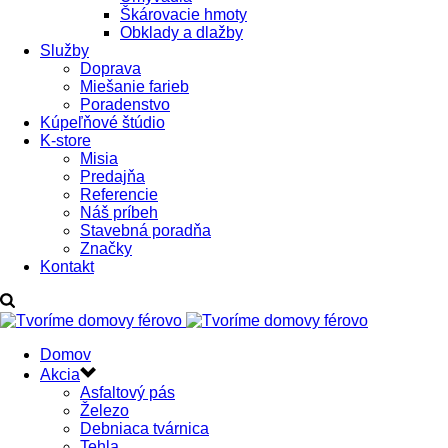
Škárovacie hmoty
Obklady a dlažby
Služby
Doprava
Miešanie farieb
Poradenstvo
Kúpeľňové štúdio
K-store
Misia
Predajňa
Referencie
Náš príbeh
Stavebná poradňa
Značky
Kontakt
Domov
Akcia
Asfaltový pás
Železo
Debniaca tvárnica
Tehla