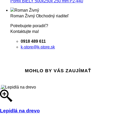
Porfix BIELY 500x250x 250 mm P2-440
Roman Živný
Obchodný riaditeľ
Potrebujete poradiť?
Kontaktujte ma!
0918 489 611
k-store@k-store.sk
MOHLO BY VÁS ZAUJÍMAŤ
Lepidlá na drevo