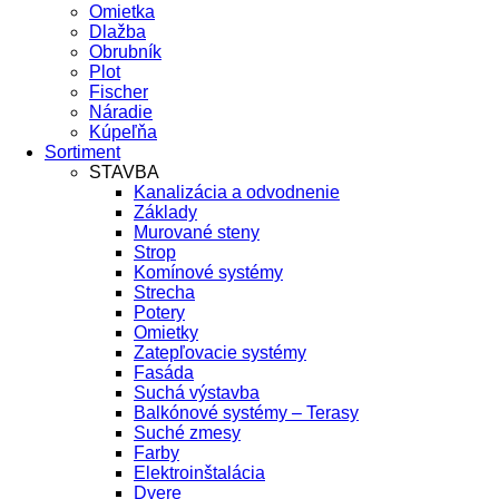
Omietka
Dlažba
Obrubník
Plot
Fischer
Náradie
Kúpeľňa
Sortiment
STAVBA
Kanalizácia a odvodnenie
Základy
Murované steny
Strop
Komínové systémy
Strecha
Potery
Omietky
Zatepľovacie systémy
Fasáda
Suchá výstavba
Balkónové systémy – Terasy
Suché zmesy
Farby
Elektroinštalácia
Dvere