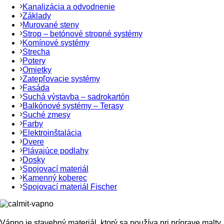
Kanalizácia a odvodnenie
Základy
Murované steny
Strop – betónové stropné systémy
Komínové systémy
Strecha
Potery
Omietky
Zatepľovacie systémy
Fasáda
Suchá výstavba – sadrokartón
Balkónové systémy – Terasy
Suché zmesy
Farby
Elektroinštalácia
Dvere
Plávajúce podlahy
Dosky
Spojovací materiál
Kamenný koberec
Spojovací materiál Fischer
Vápno je stavebný materiál, ktorý sa používa pri príprave malty.