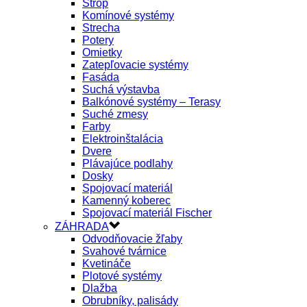
Strop
Komínové systémy
Strecha
Potery
Omietky
Zatepľovacie systémy
Fasáda
Suchá výstavba
Balkónové systémy – Terasy
Suché zmesy
Farby
Elektroinštalácia
Dvere
Plávajúce podlahy
Dosky
Spojovací materiál
Kamenný koberec
Spojovací materiál Fischer
ZÁHRADA
Odvodňovacie žľaby
Svahové tvárnice
Kvetináče
Plotové systémy
Dlažba
Obrubníky, palisády