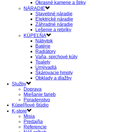
Okrasné kamene a štrky
NÁRADIE
Stavebné náradie
Elektrické náradie
Záhradné náradie
Lešenie a rebríky
KÚPEĽŇA
Nábytok
Batérie
Radiátory
Vaňa, sprchové kúty
Toalety
Umývadlá
Škárovacie hmoty
Obklady a dlažby
Služby
Doprava
Miešanie farieb
Poradenstvo
Kúpeľňové štúdio
K-store
Misia
Predajňa
Referencie