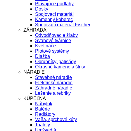
Plávajúce podlahy
Dosky
Spojovací materiál
Kamenný koberec
Spojovací materiál Fischer
ZÁHRADA
Odvodňovacie žľaby
Svahové tvárnice
Kvetináče
Plotové systémy
Dlažba
Obrubníky, palisády
Okrasné kamene a štrky
NÁRADIE
Stavebné náradie
Elektrické náradie
Záhradné náradie
Lešenie a rebríky
KÚPEĽŇA
Nábytok
Batérie
Radiátory
Vaňa, sprchové kúty
Toalety
Umývadlá