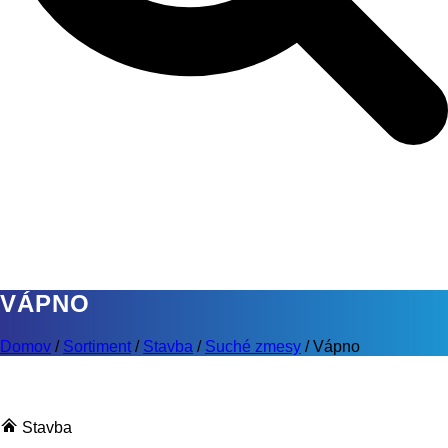
VÁPNO
Domov
/
Sortiment
/
Stavba
/
Suché zmesy
/
Vápno
Stavba