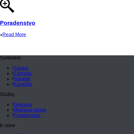
Poradenstvo
Read More
Sortiment
Stavba
Záhrada
Náradie
Kúpeľňa
Služby
Doprava
Miešanie farieb
Poradenstvo
K-store