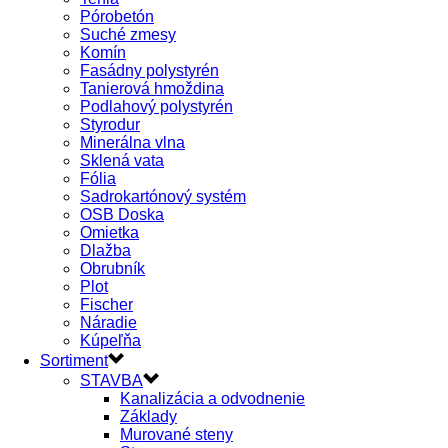
Pórobetón
Suché zmesy
Komín
Fasádny polystyrén
Tanierová hmoždina
Podlahový polystyrén
Styrodur
Minerálna vlna
Sklená vata
Fólia
Sadrokartónový systém
OSB Doska
Omietka
Dlažba
Obrubník
Plot
Fischer
Náradie
Kúpeľňa
Sortiment
STAVBA
Kanalizácia a odvodnenie
Základy
Murované steny