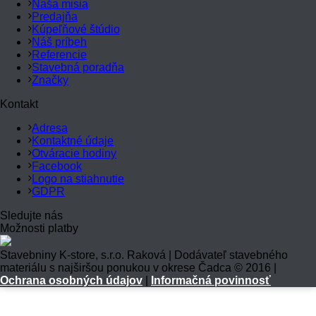
Naša misia
Predajňa
Kúpeľňové štúdio
Náš príbeh
Referencie
Stavebná poradňa
Značky
Kontakt
Adresa
Kontaktné údaje
Otváracie hodiny
Facebook
Logo na stiahnutie
GDPR
Sledujte nás
Možnosti platby
Stavebniny K-store, s.r.o. Raková | Dodávateľ stavebného
materiálu s najširšou ponukou v okrese Čadca © 2016 |
Ochrana osobných údajov
|
Informačná povinnosť